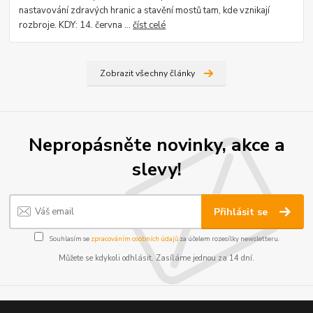
nastavování zdravých hranic a stavění mostů tam, kde vznikají
rozbroje. KDY: 14. června ...
číst celé
Zobrazit všechny články
Nepropásněte novinky, akce a
slevy!
Přihlásit se
Souhlasím se
zpracováním osobních údajů
za účelem rozesílky newsletteru.
Můžete se kdykoli odhlásit. Zasíláme jednou za 14 dní.