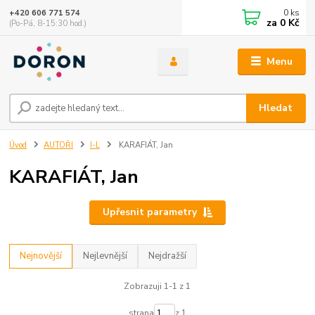
0
ks
+420 606 771 574
za
0 Kč
(Po-Pá, 8-15:30 hod.)
Menu
Hledat
Úvod
AUTOŘI
I-L
KARAFIÁT, Jan
KARAFIÁT, Jan
Upřesnit parametry
Nejnovější
Nejlevnější
Nejdražší
Zobrazuji 1-1 z 1
strana
z 1