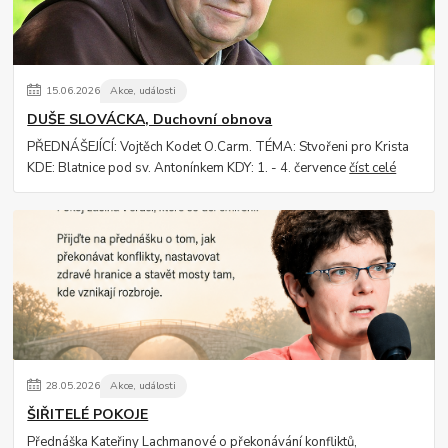
15
.
06
.
2026
Akce, události
DUŠE SLOVÁCKA, Duchovní obnova
PŘEDNÁŠEJÍCÍ: Vojtěch Kodet O.Carm. TÉMA: Stvořeni pro Krista
KDE: Blatnice pod sv. Antonínkem KDY: 1. - 4. července
číst celé
28
.
05
.
2026
Akce, události
ŠIŘITELÉ POKOJE
Přednáška Kateřiny Lachmanové o překonávání konfliktů,