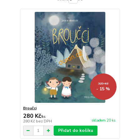
329 Kč
- 15 %
Broučci
280 Kč
/
ks
skladem 20 ks
280 Kč
bez DPH
Přidat do košíku