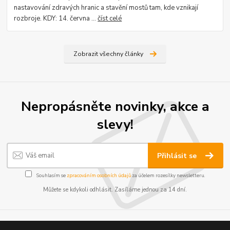
nastavování zdravých hranic a stavění mostů tam, kde vznikají
rozbroje. KDY: 14. června ...
číst celé
Zobrazit všechny články
Nepropásněte novinky, akce a
slevy!
Přihlásit se
Souhlasím se
zpracováním osobních údajů
za účelem rozesílky newsletteru.
Můžete se kdykoli odhlásit. Zasíláme jednou za 14 dní.