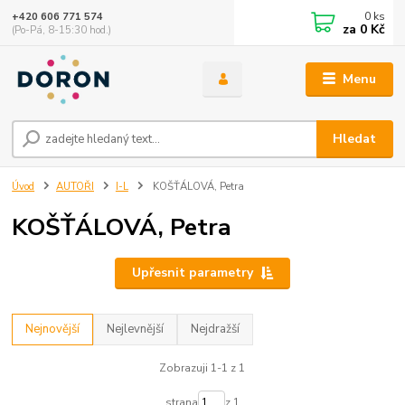
0
ks
+420 606 771 574
za
0 Kč
(Po-Pá, 8-15:30 hod.)
Menu
Hledat
Úvod
AUTOŘI
I-L
KOŠŤÁLOVÁ, Petra
KOŠŤÁLOVÁ, Petra
Upřesnit parametry
Nejnovější
Nejlevnější
Nejdražší
Zobrazuji 1-1 z 1
strana
z 1