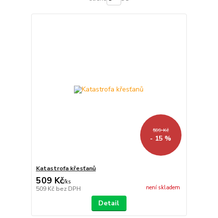
599 Kč
- 15 %
Katastrofa křesťanů
509 Kč
/
ks
není skladem
509 Kč
bez DPH
Detail