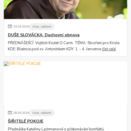
15
.
06
.
2026
Akce, události
DUŠE SLOVÁCKA, Duchovní obnova
PŘEDNÁŠEJÍCÍ: Vojtěch Kodet O.Carm. TÉMA: Stvořeni pro Krista
KDE: Blatnice pod sv. Antonínkem KDY: 1. - 4. července
číst celé
28
.
05
.
2026
Akce, události
ŠIŘITELÉ POKOJE
Přednáška Kateřiny Lachmanové o překonávání konfliktů,