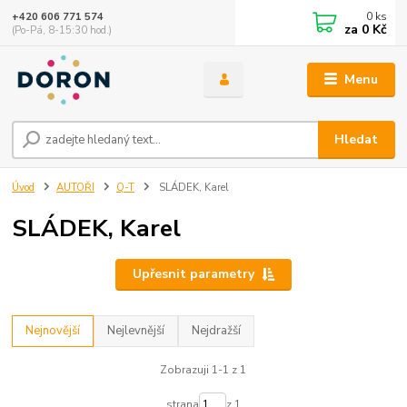
0
ks
+420 606 771 574
za
0 Kč
(Po-Pá, 8-15:30 hod.)
Menu
Hledat
Úvod
AUTOŘI
Q-T
SLÁDEK, Karel
SLÁDEK, Karel
Upřesnit parametry
Nejnovější
Nejlevnější
Nejdražší
Zobrazuji 1-1 z 1
strana
z 1