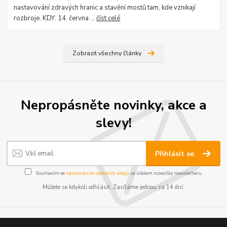
nastavování zdravých hranic a stavění mostů tam, kde vznikají
rozbroje. KDY: 14. června ...
číst celé
Zobrazit všechny články
Nepropásněte novinky, akce a
slevy!
Přihlásit se
Souhlasím se
zpracováním osobních údajů
za účelem rozesílky newsletteru.
Můžete se kdykoli odhlásit. Zasíláme jednou za 14 dní.