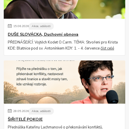
15
.
06
.
2026
Akce, události
DUŠE SLOVÁCKA, Duchovní obnova
PŘEDNÁŠEJÍCÍ: Vojtěch Kodet O.Carm. TÉMA: Stvořeni pro Krista
KDE: Blatnice pod sv. Antonínkem KDY: 1. - 4. července
číst celé
28
.
05
.
2026
Akce, události
ŠIŘITELÉ POKOJE
Přednáška Kateřiny Lachmanové o překonávání konfliktů,