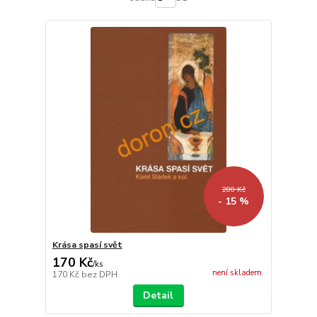
200 Kč
- 15 %
Krása spasí svět
170 Kč
/
ks
není skladem
170 Kč
bez DPH
Detail