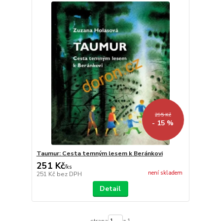
295 Kč
- 15 %
Taumur: Cesta temným lesem k Beránkovi
251 Kč
/
ks
není skladem
251 Kč
bez DPH
Detail