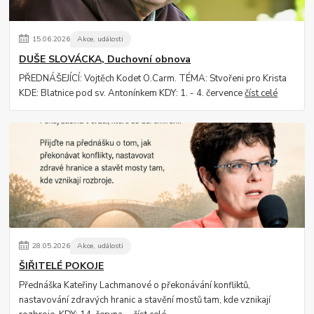
15
.
06
.
2026
Akce, události
DUŠE SLOVÁCKA, Duchovní obnova
PŘEDNÁŠEJÍCÍ: Vojtěch Kodet O.Carm. TÉMA: Stvořeni pro Krista
KDE: Blatnice pod sv. Antonínkem KDY: 1. - 4. července
číst celé
28
.
05
.
2026
Akce, události
ŠIŘITELÉ POKOJE
Přednáška Kateřiny Lachmanové o překonávání konfliktů,
nastavování zdravých hranic a stavění mostů tam, kde vznikají