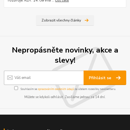
rozbroje. KDY: 14. června ...
číst celé
Zobrazit všechny články
Nepropásněte novinky, akce a
slevy!
Přihlásit se
Souhlasím se
zpracováním osobních údajů
za účelem rozesílky newsletteru.
Můžete se kdykoli odhlásit. Zasíláme jednou za 14 dní.