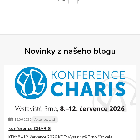
strana
z 1
Novinky z našeho blogu
16
.
06
.
2026
Akce, události
konference CHARIS
KDY: 8.–12. července 2026 KDE: Výstaviště Brno
číst celé