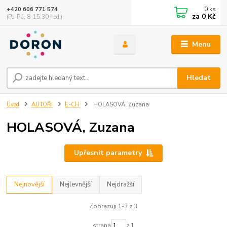
0
ks
+420 606 771 574
za
0 Kč
(Po-Pá, 8-15:30 hod.)
Menu
Hledat
Úvod
AUTOŘI
E-CH
HOLASOVÁ, Zuzana
HOLASOVÁ, Zuzana
Upřesnit parametry
Nejnovější
Nejlevnější
Nejdražší
Zobrazuji 1-3 z 3
strana
z 1