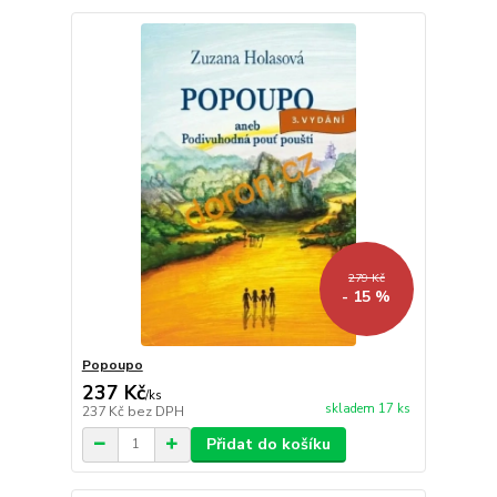
279 Kč
- 15 %
Popoupo
237 Kč
/
ks
skladem 17 ks
237 Kč
bez DPH
Přidat do košíku