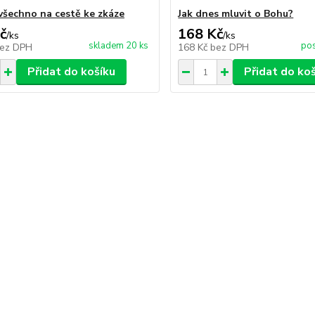
 všechno na cestě ke zkáze
Jak dnes mluvit o Bohu?
č
168 Kč
/
ks
/
ks
skladem 20 ks
pos
ez DPH
168 Kč
bez DPH
Přidat do košíku
Přidat do ko