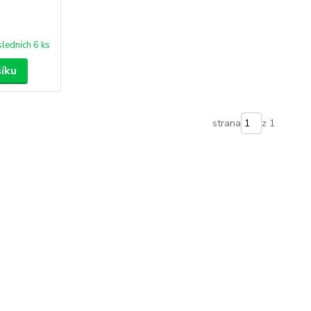
ledních 6 ks
šíku
strana
z 1