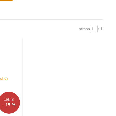
strana
z 1
198 Kč
- 15 %