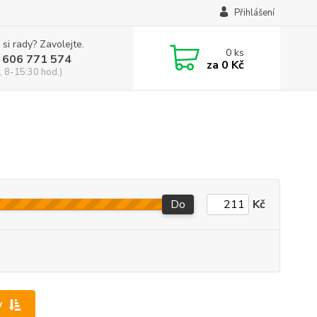
Přihlášení
 si rady? Zavolejte.
0
ks
 606 771 574
za
0 Kč
, 8-15:30 hod.)
Do
Kč
y