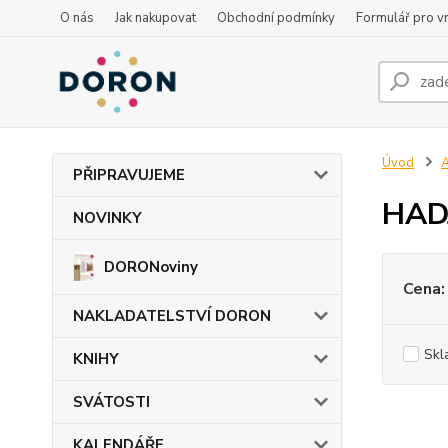
O nás
Jak nakupovat
Obchodní podmínky
Formulář pro vr
Úvod
PŘIPRAVUJEME
HADJ
NOVINKY
DORONoviny
Cena:
NAKLADATELSTVÍ DORON
Skl
KNIHY
SVÁTOSTI
KALENDÁŘE