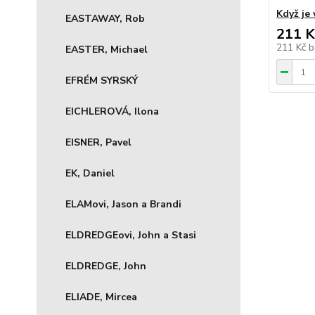
Když je
EASTAWAY, Rob
211 K
211 Kč
b
EASTER, Michael
EFRÉM SYRSKÝ
EICHLEROVÁ, Ilona
EISNER, Pavel
EK, Daniel
ELAMovi, Jason a Brandi
ELDREDGEovi, John a Stasi
ELDREDGE, John
ELIADE, Mircea