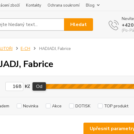
ácení zboží
Kontakty
Ochrana soukromí
Blog
Nevíte
Hledat
+420
(Po-Pá
AUTOŘI
E-CH
HADJADJ, Fabrice
ADJ, Fabrice
Kč
Od
adem
Novinka
Akce
DOTISK
TOP produkt
Upřesnit parametr