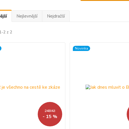
ější
Nejlevnější
Nejdražší
1-2 z 2
Novinka
248 Kč
- 15 %