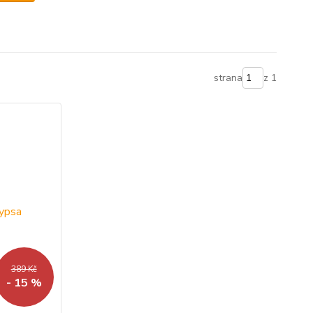
strana
z 1
389 Kč
- 15 %