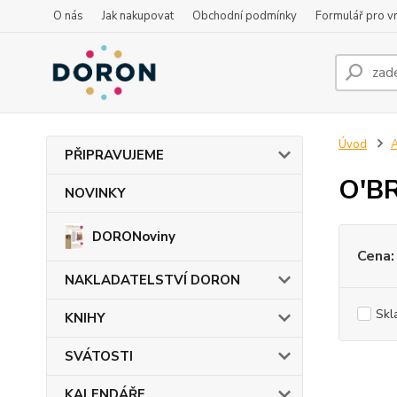
O nás
Jak nakupovat
Obchodní podmínky
Formulář pro vr
Úvod
PŘIPRAVUJEME
O'BR
NOVINKY
DORONoviny
Cena:
NAKLADATELSTVÍ DORON
Skl
KNIHY
SVÁTOSTI
KALENDÁŘE