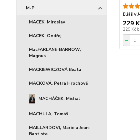
M-P
Eliáš v 
MACEK, Miroslav
229 K
229 Kč
b
MACEK, Ondřej
MacFARLANE-BARROW,
Magnus
MACKIEWICZOVÁ Beata
MACKOVÁ, Petra Hrochová
MACHÁČEK, Michal
MACHULA, Tomáš
MAILLARDOVI, Marie a Jean-
Baptiste