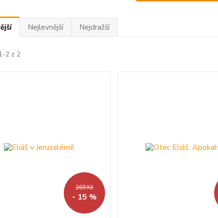
ější
Nejlevnější
Nejdražší
1-2 z 2
269 Kč
- 15 %