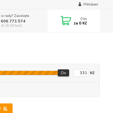
Přihlášení
 si rady? Zavolejte.
0
ks
 606 771 574
za
0 Kč
, 8-15:30 hod.)
Do
Kč
y