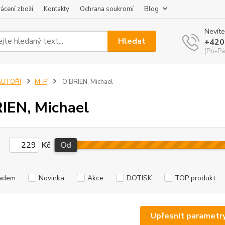
ácení zboží
Kontakty
Ochrana soukromí
Blog
Nevíte
Hledat
+420
(Po-Pá
AUTOŘI
M-P
O'BRIEN, Michael
IEN, Michael
Kč
Od
adem
Novinka
Akce
DOTISK
TOP produkt
Upřesnit parametr