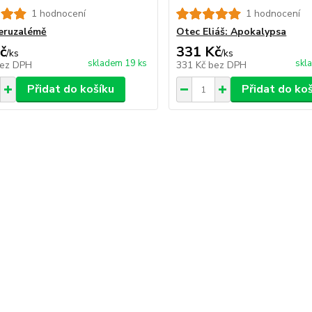
1 hodnocení
1 hodnocení
Jeruzalémě
Otec Eliáš: Apokalypsa
č
331 Kč
/
ks
/
ks
skladem 19 ks
skl
ez DPH
331 Kč
bez DPH
Přidat do košíku
Přidat do ko