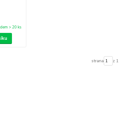
adem > 20 ks
šíku
strana
z 1