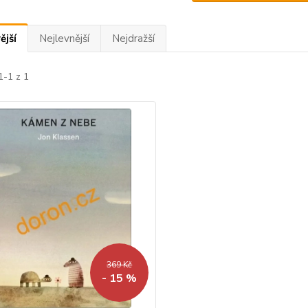
ější
Nejlevnější
Nejdražší
1-1 z 1
369 Kč
- 15 %