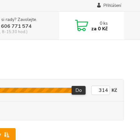
Přihlášení
 si rady? Zavolejte.
0
ks
 606 771 574
za
0 Kč
, 8-15:30 hod.)
Do
Kč
y