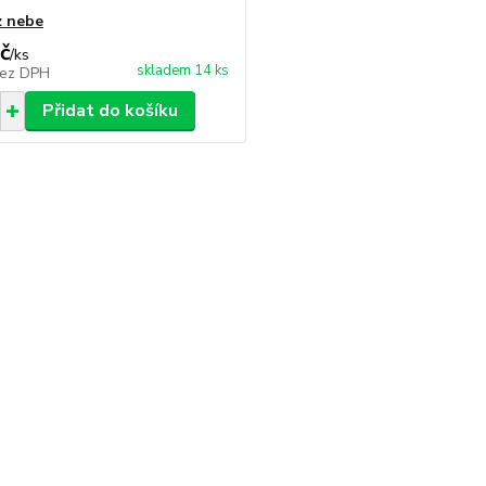
z nebe
č
/
ks
skladem 14 ks
ez DPH
Přidat do košíku