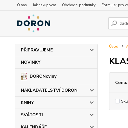
O nás
Jak nakupovat
Obchodní podmínky
Formulář pro vr
Úvod
PŘIPRAVUJEME
KLAS
NOVINKY
DORONoviny
Cena:
NAKLADATELSTVÍ DORON
Skl
KNIHY
SVÁTOSTI
KALENDÁŘE