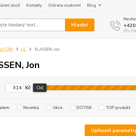
ácení zboží
Kontakty
Ochrana soukromí
Blog
Nevíte
Hledat
+420
(Po-Pá
AUTOŘI
I-L
KLASSEN, Jon
SEN, Jon
Kč
Od
adem
Novinka
Akce
DOTISK
TOP produkt
Upřesnit parametr