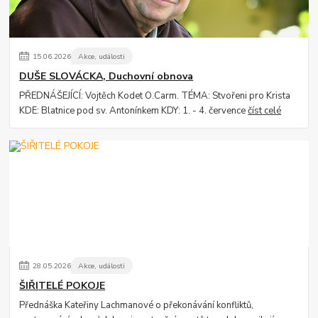
15
.
06
.
2026
Akce, události
DUŠE SLOVÁCKA, Duchovní obnova
PŘEDNÁŠEJÍCÍ: Vojtěch Kodet O.Carm. TÉMA: Stvořeni pro Krista
KDE: Blatnice pod sv. Antonínkem KDY: 1. - 4. července
číst celé
28
.
05
.
2026
Akce, události
ŠIŘITELÉ POKOJE
Přednáška Kateřiny Lachmanové o překonávání konfliktů,