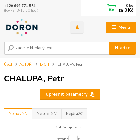
0
ks
+420 606 771 574
za
0 Kč
(Po-Pá, 8-15:30 hod.)
Menu
Hledat
Úvod
AUTOŘI
E-CH
CHALUPA, Petr
CHALUPA, Petr
Upřesnit parametry
Nejnovější
Nejlevnější
Nejdražší
Zobrazuji 1-3 z 3
strana
z 1