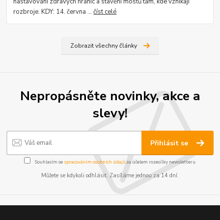
nastavování zdravých hranic a stavění mostů tam, kde vznikají
rozbroje. KDY: 14. června ...
číst celé
Zobrazit všechny články
Nepropásněte novinky, akce a
slevy!
Přihlásit se
Souhlasím se
zpracováním osobních údajů
za účelem rozesílky newsletteru.
Můžete se kdykoli odhlásit. Zasíláme jednou za 14 dní.