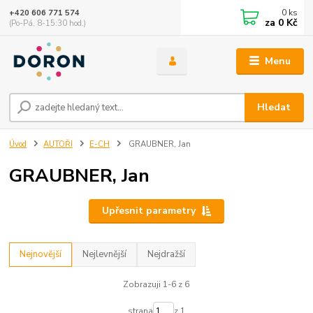
0
ks
+420 606 771 574
za
0 Kč
(Po-Pá, 8-15:30 hod.)
Menu
Hledat
Úvod
AUTOŘI
E-CH
GRAUBNER, Jan
GRAUBNER, Jan
Upřesnit parametry
Nejnovější
Nejlevnější
Nejdražší
Zobrazuji 1-6 z 6
strana
z 1