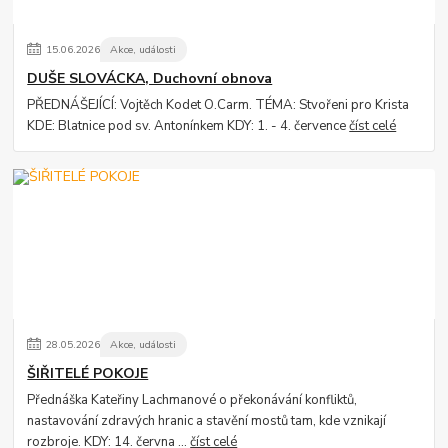
15
.
06
.
2026
Akce, události
DUŠE SLOVÁCKA, Duchovní obnova
PŘEDNÁŠEJÍCÍ: Vojtěch Kodet O.Carm. TÉMA: Stvořeni pro Krista
KDE: Blatnice pod sv. Antonínkem KDY: 1. - 4. července
číst celé
28
.
05
.
2026
Akce, události
ŠIŘITELÉ POKOJE
Přednáška Kateřiny Lachmanové o překonávání konfliktů,
nastavování zdravých hranic a stavění mostů tam, kde vznikají
rozbroje. KDY: 14. června ...
číst celé