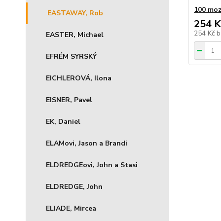
100 moz
EASTAWAY, Rob
254 K
254 Kč
b
EASTER, Michael
EFRÉM SYRSKÝ
EICHLEROVÁ, Ilona
EISNER, Pavel
EK, Daniel
ELAMovi, Jason a Brandi
ELDREDGEovi, John a Stasi
ELDREDGE, John
ELIADE, Mircea