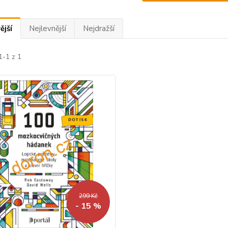
ější
Nejlevnější
Nejdražší
1-1 z 1
299 Kč
- 15 %