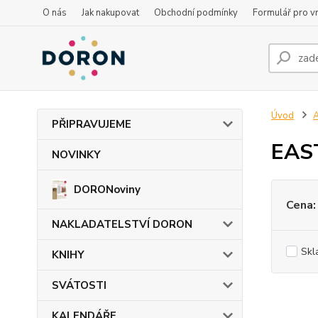
O nás
Jak nakupovat
Obchodní podmínky
Formulář pro vr
Úvod
PŘIPRAVUJEME
EAS
NOVINKY
DORONoviny
Cena:
NAKLADATELSTVÍ DORON
Skl
KNIHY
SVÁTOSTI
KALENDÁŘE