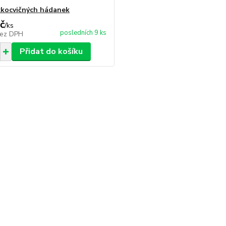
kocvičných hádanek
č
/
ks
posledních 9 ks
ez DPH
Přidat do košíku