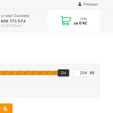
Přihlášení
 si rady? Zavolejte.
0
ks
 606 771 574
za
0 Kč
, 8-15:30 hod.)
Do
Kč
y