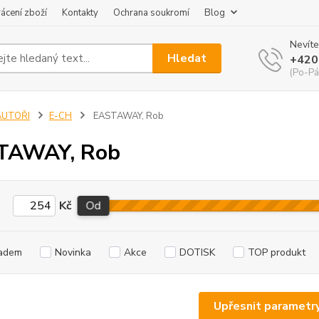
ácení zboží
Kontakty
Ochrana soukromí
Blog
Nevíte
Hledat
+420
(Po-Pá
AUTOŘI
E-CH
EASTAWAY, Rob
TAWAY, Rob
Kč
Od
adem
Novinka
Akce
DOTISK
TOP produkt
Upřesnit parametr