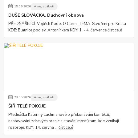
15
.
06
.
2026
Akce, události
DUŠE SLOVÁCKA, Duchovní obnova
PŘEDNÁŠEJÍCÍ: Vojtěch Kodet O.Carm. TÉMA: Stvořeni pro Krista
KDE: Blatnice pod sv. Antonínkem KDY: 1. - 4. července
číst celé
28
.
05
.
2026
Akce, události
ŠIŘITELÉ POKOJE
Přednáška Kateřiny Lachmanové o překonávání konfliktů,
nastavování zdravých hranic a stavění mostů tam, kde vznikají
rozbroje. KDY: 14. června ...
číst celé