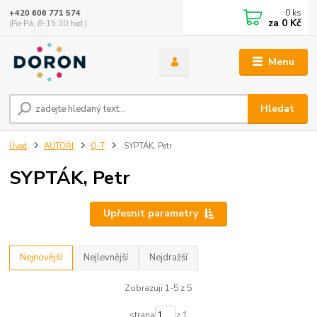
0
ks
+420 606 771 574
za
0 Kč
(Po-Pá, 8-15:30 hod.)
Menu
Hledat
Úvod
AUTOŘI
Q-T
SYPTÁK, Petr
SYPTÁK, Petr
Upřesnit parametry
Nejnovější
Nejlevnější
Nejdražší
Zobrazuji 1-5 z 5
strana
z 1