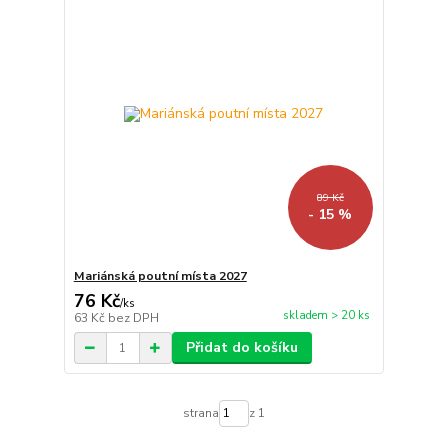
89 Kč
- 15 %
Mariánská poutní místa 2027
76 Kč
/
ks
skladem > 20 ks
63 Kč
bez DPH
Přidat do košíku
strana
z 1