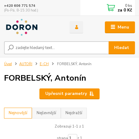
0
ks
+420 606 771 574
za
0 Kč
(Po-Pá, 8-15:30 hod.)
Menu
Hledat
Úvod
AUTOŘI
E-CH
FORBELSKÝ, Antonín
FORBELSKÝ, Antonín
Upřesnit parametry
Nejnovější
Nejlevnější
Nejdražší
Zobrazuji 1-1 z 1
strana
z 1