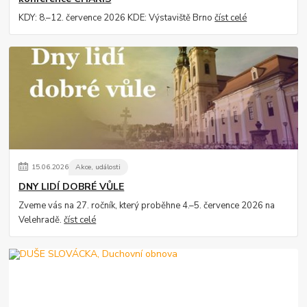
KDY: 8.–12. července 2026 KDE: Výstaviště Brno
číst celé
15
.
06
.
2026
Akce, události
DNY LIDÍ DOBRÉ VŮLE
Zveme vás na 27. ročník, který proběhne 4.–5. července 2026 na
Velehradě.
číst celé