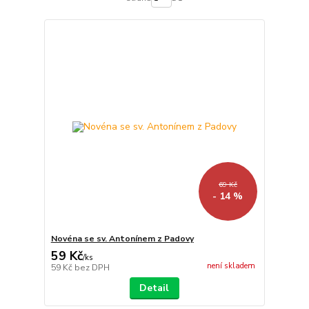
69 Kč
- 14 %
Novéna se sv. Antonínem z Padovy
59 Kč
/
ks
není skladem
59 Kč
bez DPH
Detail