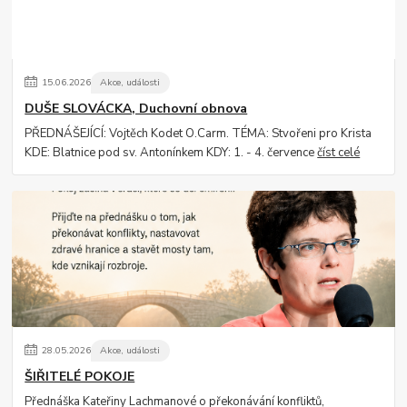
15
.
06
.
2026
Akce, události
DUŠE SLOVÁCKA, Duchovní obnova
PŘEDNÁŠEJÍCÍ: Vojtěch Kodet O.Carm. TÉMA: Stvořeni pro Krista
KDE: Blatnice pod sv. Antonínkem KDY: 1. - 4. července
číst celé
28
.
05
.
2026
Akce, události
ŠIŘITELÉ POKOJE
Přednáška Kateřiny Lachmanové o překonávání konfliktů,