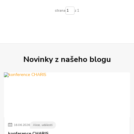
strana
z 1
Novinky z našeho blogu
16
.
06
.
2026
Akce, události
konference CHARIS