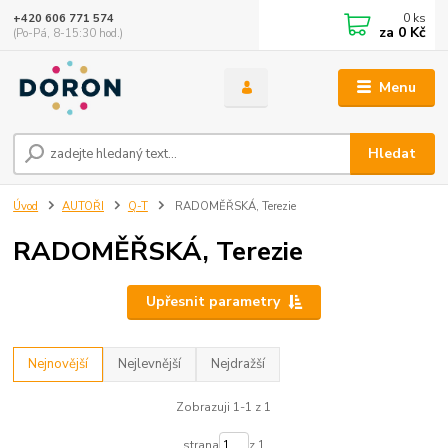
0
ks
+420 606 771 574
za
0 Kč
(Po-Pá, 8-15:30 hod.)
Menu
Hledat
Úvod
AUTOŘI
Q-T
RADOMĚŘSKÁ, Terezie
RADOMĚŘSKÁ, Terezie
Upřesnit parametry
Nejnovější
Nejlevnější
Nejdražší
Zobrazuji 1-1 z 1
strana
z 1