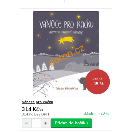
369 Kč
- 15 %
Vánoce pro kočku
314 Kč
/
ks
skladem > 20 ks
314 Kč
bez DPH
Přidat do košíku