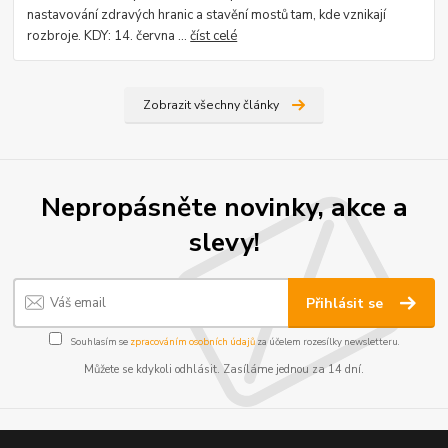
nastavování zdravých hranic a stavění mostů tam, kde vznikají
rozbroje. KDY: 14. června ...
číst celé
Zobrazit všechny články
Nepropásněte novinky, akce a
slevy!
Přihlásit se
Souhlasím se
zpracováním osobních údajů
za účelem rozesílky newsletteru.
Můžete se kdykoli odhlásit. Zasíláme jednou za 14 dní.