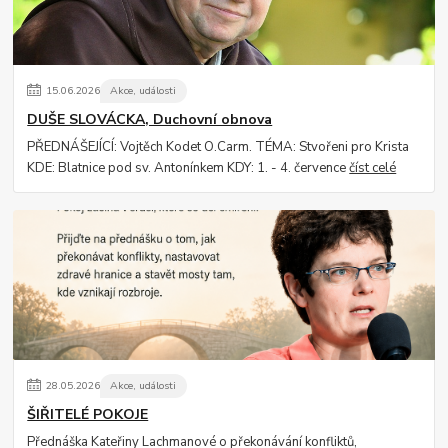
15
.
06
.
2026
Akce, události
DUŠE SLOVÁCKA, Duchovní obnova
PŘEDNÁŠEJÍCÍ: Vojtěch Kodet O.Carm. TÉMA: Stvořeni pro Krista
KDE: Blatnice pod sv. Antonínkem KDY: 1. - 4. července
číst celé
28
.
05
.
2026
Akce, události
ŠIŘITELÉ POKOJE
Přednáška Kateřiny Lachmanové o překonávání konfliktů,