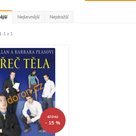
ější
Nejlevnější
Nejdražší
1-1 z 1
479 Kč
- 15 %