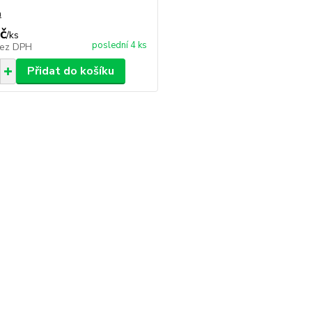
a
č
/
ks
poslední 4 ks
ez DPH
Přidat do košíku