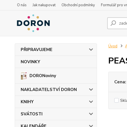
O nás
Jak nakupovat
Obchodní podmínky
Formulář pro vr
Úvod
PŘIPRAVUJEME
PEAS
NOVINKY
DORONoviny
Cena:
NAKLADATELSTVÍ DORON
Skl
KNIHY
SVÁTOSTI
KALENDÁŘE