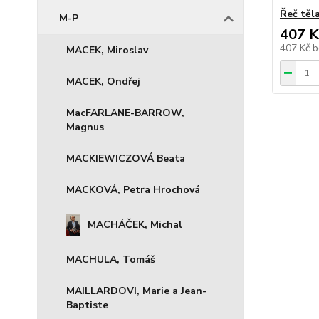
Řeč těl
M-P
407 K
407 Kč
b
MACEK, Miroslav
MACEK, Ondřej
MacFARLANE-BARROW,
Magnus
MACKIEWICZOVÁ Beata
MACKOVÁ, Petra Hrochová
MACHÁČEK, Michal
MACHULA, Tomáš
MAILLARDOVI, Marie a Jean-
Baptiste