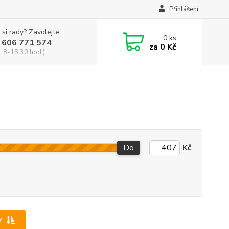
Přihlášení
 si rady? Zavolejte.
0
ks
 606 771 574
za
0 Kč
, 8-15:30 hod.)
Do
Kč
y