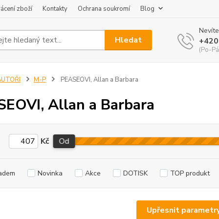
ácení zboží
Kontakty
Ochrana soukromí
Blog
Nevíte
Hledat
+420
(Po-Pá
AUTOŘI
M-P
PEASEOVI, Allan a Barbara
EOVI, Allan a Barbara
Kč
Od
adem
Novinka
Akce
DOTISK
TOP produkt
Upřesnit parametr