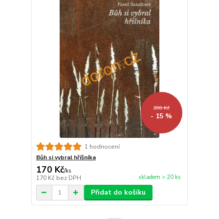
200 Kč
- 15 %
1 hodnocení
Bůh si vybral hříšníka
170 Kč
/
ks
skladem > 20 ks
170 Kč
bez DPH
Přidat do košíku