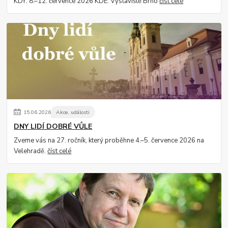
KDY: 8.–12. července 2026 KDE: Výstaviště Brno
číst celé
15
.
06
.
2026
Akce, události
DNY LIDÍ DOBRÉ VŮLE
Zveme vás na 27. ročník, který proběhne 4.–5. července 2026 na
Velehradě.
číst celé