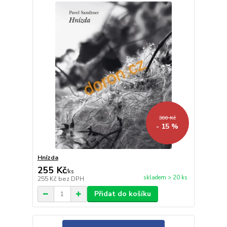
300 Kč
- 15 %
Hnízda
255 Kč
/
ks
skladem > 20 ks
255 Kč
bez DPH
Přidat do košíku