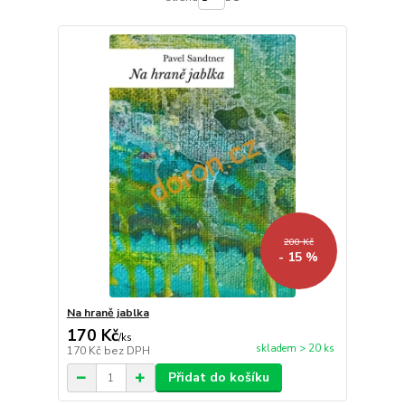
200 Kč
- 15 %
Na hraně jablka
170 Kč
/
ks
skladem > 20 ks
170 Kč
bez DPH
Přidat do košíku