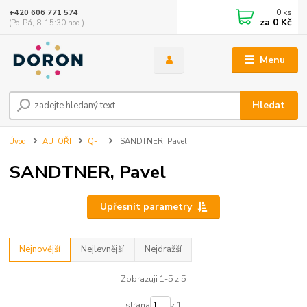
0
ks
+420 606 771 574
za
0 Kč
(Po-Pá, 8-15:30 hod.)
Menu
Hledat
Úvod
AUTOŘI
Q-T
SANDTNER, Pavel
SANDTNER, Pavel
Upřesnit parametry
Nejnovější
Nejlevnější
Nejdražší
Zobrazuji 1-5 z 5
strana
z 1