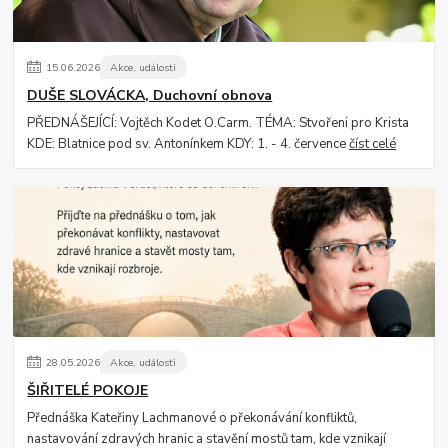
15
.
06
.
2026
Akce, události
DUŠE SLOVÁCKA, Duchovní obnova
PŘEDNÁŠEJÍCÍ: Vojtěch Kodet O.Carm. TÉMA: Stvořeni pro Krista
KDE: Blatnice pod sv. Antonínkem KDY: 1. - 4. července
číst celé
28
.
05
.
2026
Akce, události
ŠIŘITELÉ POKOJE
Přednáška Kateřiny Lachmanové o překonávání konfliktů,
nastavování zdravých hranic a stavění mostů tam, kde vznikají