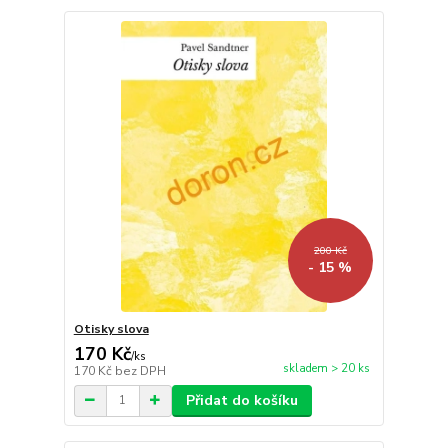
200 Kč
- 15 %
Otisky slova
170 Kč
/
ks
skladem > 20 ks
170 Kč
bez DPH
Přidat do košíku