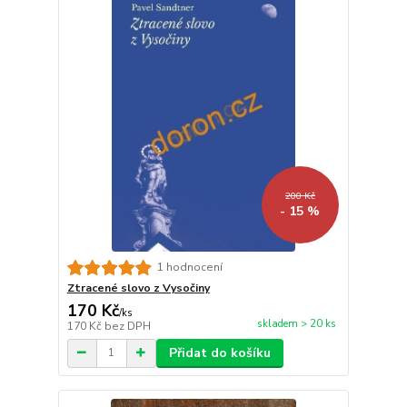
200 Kč
- 15 %
1 hodnocení
Ztracené slovo z Vysočiny
170 Kč
/
ks
skladem > 20 ks
170 Kč
bez DPH
Přidat do košíku