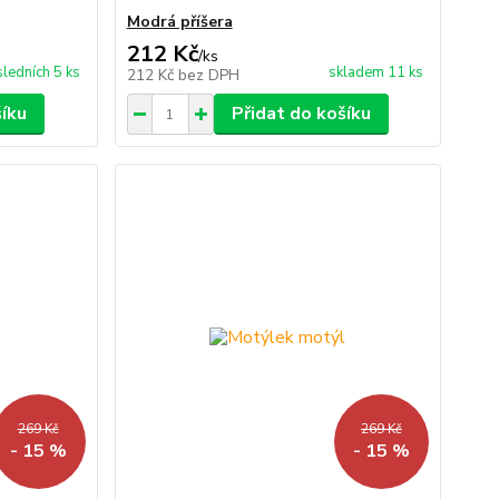
Modrá příšera
212 Kč
/
ks
ledních 5 ks
skladem 11 ks
212 Kč
bez DPH
šíku
Přidat do košíku
269 Kč
269 Kč
- 15 %
- 15 %