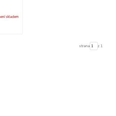
není skladem
strana
z 1