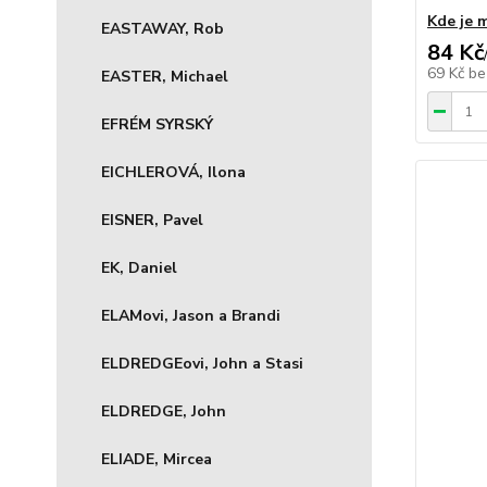
Kde je 
EASTAWAY, Rob
84 Kč
69 Kč
be
EASTER, Michael
EFRÉM SYRSKÝ
EICHLEROVÁ, Ilona
EISNER, Pavel
EK, Daniel
ELAMovi, Jason a Brandi
ELDREDGEovi, John a Stasi
ELDREDGE, John
ELIADE, Mircea