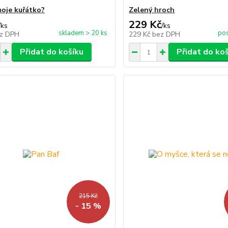
moje kuřátko?
Zelený hroch
229 Kč
/
ks
/
ks
skladem > 20 ks
pos
z DPH
229 Kč
bez DPH
Přidat do košíku
Přidat do ko
215 Kč
- 15 %