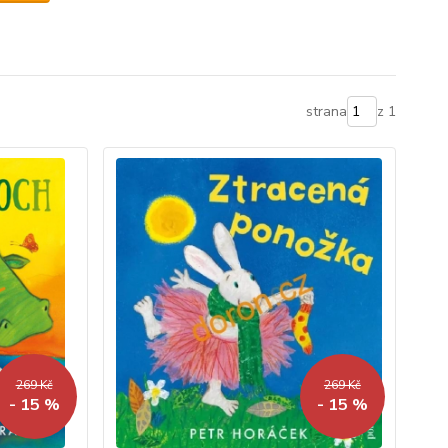
strana
z 1
269 Kč
269 Kč
- 15 %
- 15 %