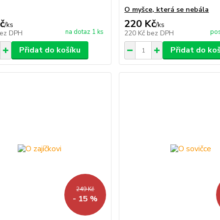
O myšce, která se nebála
č
220 Kč
/
ks
/
ks
na dotaz 1 ks
pos
ez DPH
220 Kč
bez DPH
Přidat do košíku
Přidat do ko
249 Kč
- 15 %