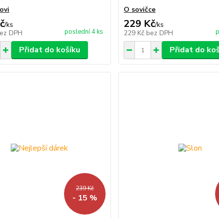
ovi
O sovičce
č
229 Kč
/
ks
/
ks
poslední 4 ks
p
ez DPH
229 Kč
bez DPH
Přidat do košíku
Přidat do ko
239 Kč
- 15 %