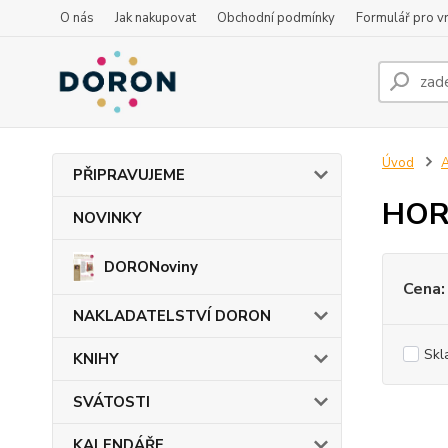
O nás
Jak nakupovat
Obchodní podmínky
Formulář pro vr
Úvod
PŘIPRAVUJEME
HOR
NOVINKY
DORONoviny
Cena:
NAKLADATELSTVÍ DORON
Skl
KNIHY
SVÁTOSTI
KALENDÁŘE