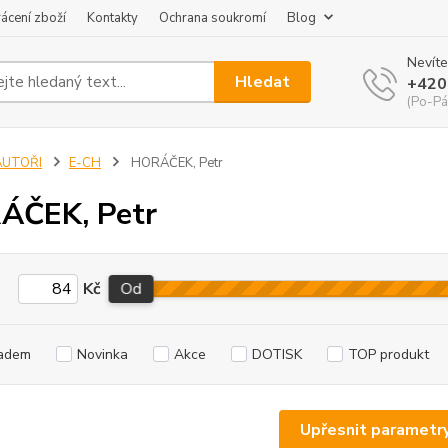
ácení zboží
Kontakty
Ochrana soukromí
Blog
Nevíte
Hledat
+420
(Po-Pá
AUTOŘI
E-CH
HORÁČEK, Petr
ÁČEK, Petr
Kč
Od
adem
Novinka
Akce
DOTISK
TOP produkt
Upřesnit parametr