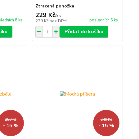
Ztracená ponožka
229 Kč
/
ks
ledních 8 ks
posledních 6 ks
229 Kč
bez DPH
šíku
Přidat do košíku
259 Kč
249 Kč
- 15 %
- 15 %