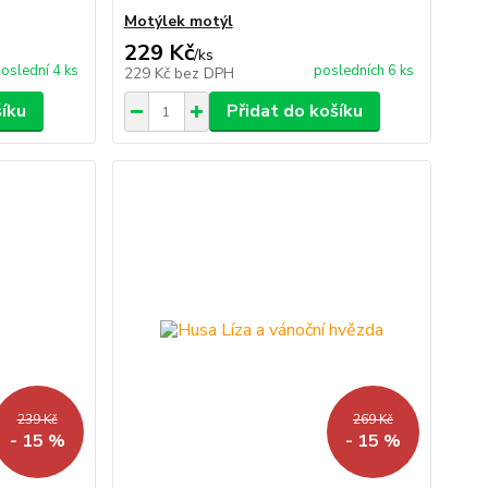
Motýlek motýl
229 Kč
/
ks
oslední 4 ks
posledních 6 ks
229 Kč
bez DPH
šíku
Přidat do košíku
239 Kč
269 Kč
- 15 %
- 15 %