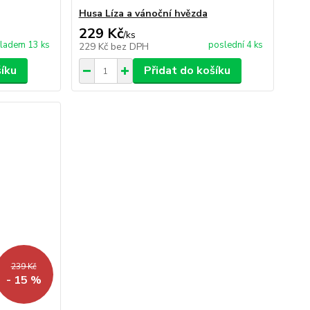
Husa Líza a vánoční hvězda
229 Kč
/
ks
ladem 13 ks
poslední 4 ks
229 Kč
bez DPH
šíku
Přidat do košíku
239 Kč
- 15 %