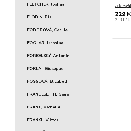
FLETCHER, Joshua
Jak myš
229 K
FLODIN, Pär
229 Kč
b
FODOROVÁ, Cecilie
FOGLAR, Jaroslav
FORBELSKÝ, Antonín
FORLAI, Giuseppe
FOSSOVÁ, Elizabeth
FRANCESETTI, Gianni
FRANK, Michelle
FRANKL, Viktor