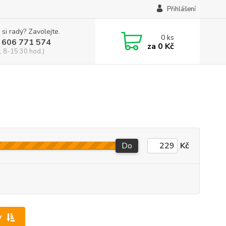
Přihlášení
 si rady? Zavolejte.
0
ks
 606 771 574
za
0 Kč
, 8-15:30 hod.)
Do
Kč
y