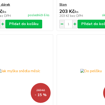
í dárek
Slon
č
203 Kč
/
ks
/
ks
posledních 6 ks
sk
ez DPH
203 Kč
bez DPH
Přidat do košíku
Přidat do ko
269 Kč
- 15 %