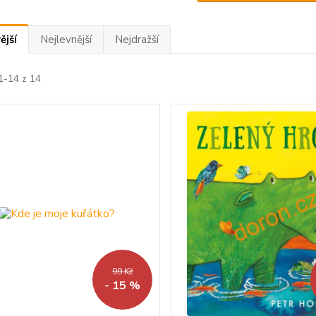
ější
Nejlevnější
Nejdražší
1-14 z 14
99 Kč
- 15 %