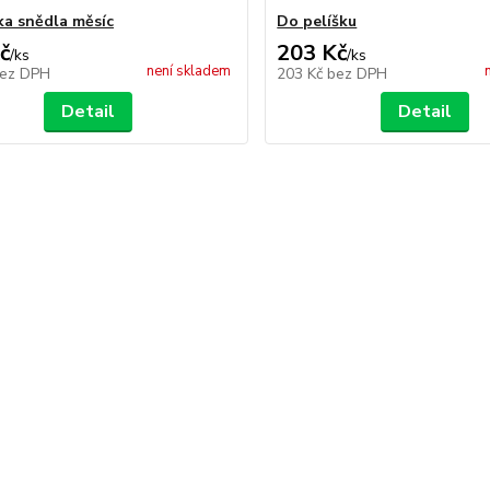
ka snědla měsíc
Do pelíšku
č
203 Kč
/
ks
/
ks
není skladem
ez DPH
203 Kč
bez DPH
Detail
Detail