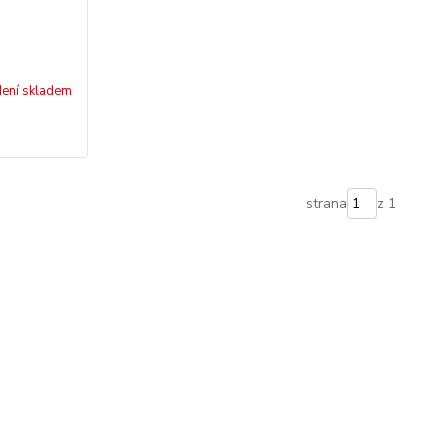
ení skladem
strana
z 1