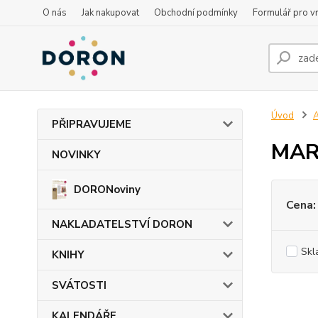
O nás
Jak nakupovat
Obchodní podmínky
Formulář pro vr
Úvod
PŘIPRAVUJEME
MAR
NOVINKY
DORONoviny
Cena:
NAKLADATELSTVÍ DORON
Skl
KNIHY
SVÁTOSTI
KALENDÁŘE