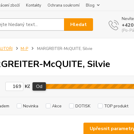
ácení zboží
Kontakty
Ochrana soukromí
Blog
Nevíte
Hledat
+420
(Po-Pá
AUTOŘI
M-P
MARGREITER-McQUITE, Silvie
GREITER-McQUITE, Silvie
Kč
Od
adem
Novinka
Akce
DOTISK
TOP produkt
Upřesnit parametr