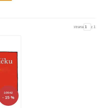
strana
z 1
199 Kč
- 15 %