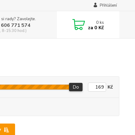
Přihlášení
 si rady? Zavolejte.
0
ks
 606 771 574
za
0 Kč
, 8-15:30 hod.)
Do
Kč
y