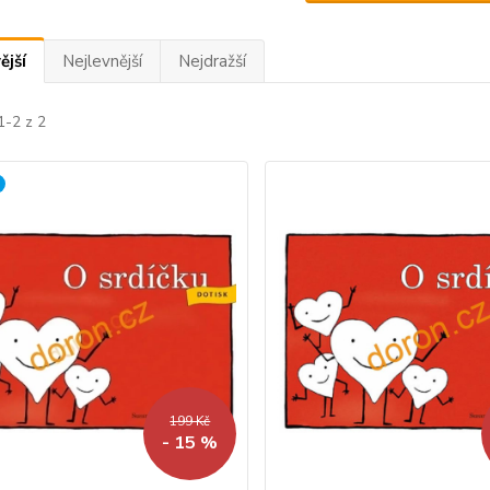
ější
Nejlevnější
Nejdražší
1-2 z 2
199 Kč
- 15 %