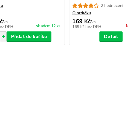
ku
2 hodnocení
O srdíčku
č
169 Kč
/
ks
/
ks
skladem 12 ks
N
ez DPH
169 Kč
bez DPH
Přidat do košíku
Detail