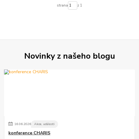
strana
z 1
Novinky z našeho blogu
16
.
06
.
2026
Akce, události
konference CHARIS