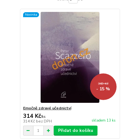
Novinka
369 Kč
- 15 %
Emočně zdravé učednictví
314 Kč
/
ks
skladem 13 ks
314 Kč
bez DPH
Přidat do košíku