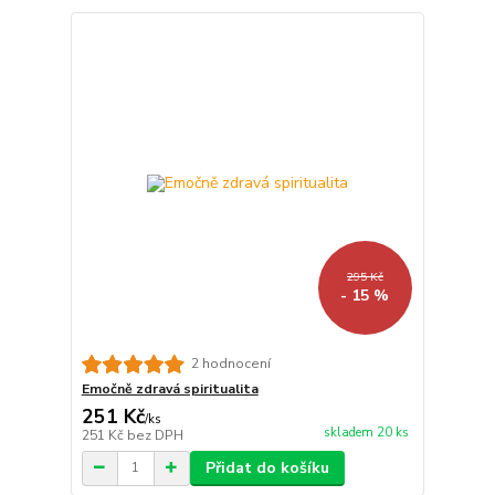
295 Kč
- 15 %
2 hodnocení
Emočně zdravá spiritualita
251 Kč
/
ks
skladem 20 ks
251 Kč
bez DPH
Přidat do košíku