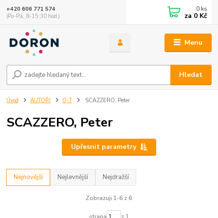
0
ks
+420 606 771 574
za
0 Kč
(Po-Pá, 8-15:30 hod.)
Menu
Hledat
Úvod
AUTOŘI
Q-T
SCAZZERO, Peter
SCAZZERO, Peter
Upřesnit parametry
Nejnovější
Nejlevnější
Nejdražší
Zobrazuji 1-6 z 6
strana
z 1