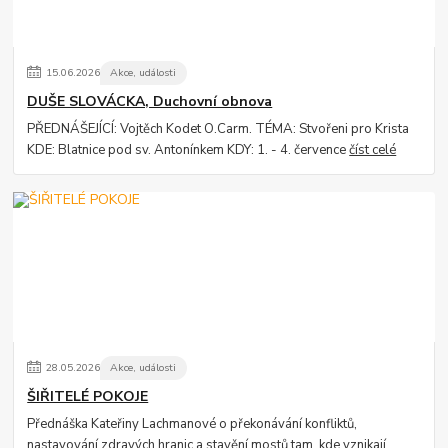
15
.
06
.
2026
Akce, události
DUŠE SLOVÁCKA, Duchovní obnova
PŘEDNÁŠEJÍCÍ: Vojtěch Kodet O.Carm. TÉMA: Stvořeni pro Krista
KDE: Blatnice pod sv. Antonínkem KDY: 1. - 4. července
číst celé
28
.
05
.
2026
Akce, události
ŠIŘITELÉ POKOJE
Přednáška Kateřiny Lachmanové o překonávání konfliktů,
nastavování zdravých hranic a stavění mostů tam, kde vznikají