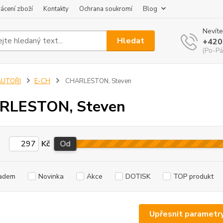
ácení zboží
Kontakty
Ochrana soukromí
Blog
Nevíte
Hledat
+420
(Po-Pá
AUTOŘI
E-CH
CHARLESTON, Steven
RLESTON, Steven
Kč
Od
adem
Novinka
Akce
DOTISK
TOP produkt
Upřesnit parametr