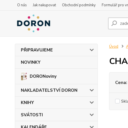
O nás
Jak nakupovat
Obchodní podmínky
Formulář pro vr
Úvod
PŘIPRAVUJEME
CHA
NOVINKY
DORONoviny
Cena:
NAKLADATELSTVÍ DORON
Skl
KNIHY
SVÁTOSTI
KALENDÁŘE