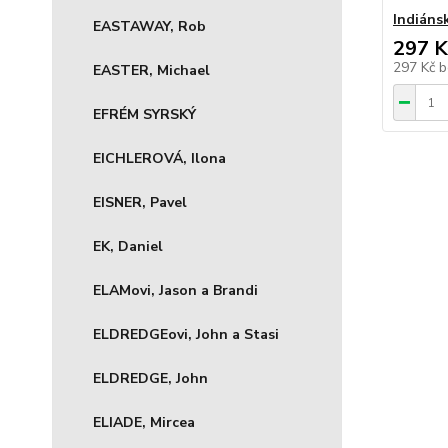
Indiáns
EASTAWAY, Rob
297 K
297 Kč
b
EASTER, Michael
EFRÉM SYRSKÝ
EICHLEROVÁ, Ilona
EISNER, Pavel
EK, Daniel
ELAMovi, Jason a Brandi
ELDREDGEovi, John a Stasi
ELDREDGE, John
ELIADE, Mircea