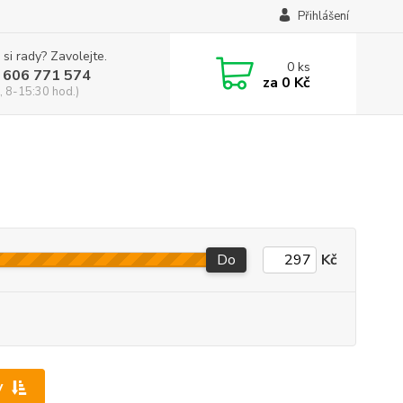
Přihlášení
 si rady? Zavolejte.
0
ks
 606 771 574
za
0 Kč
, 8-15:30 hod.)
Do
Kč
y