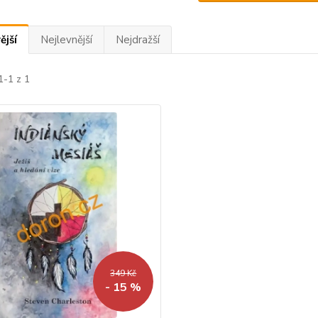
ější
Nejlevnější
Nejdražší
1-1 z 1
349 Kč
- 15 %