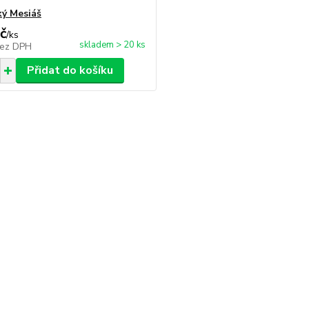
ký Mesiáš
č
/
ks
skladem > 20 ks
ez DPH
Přidat do košíku