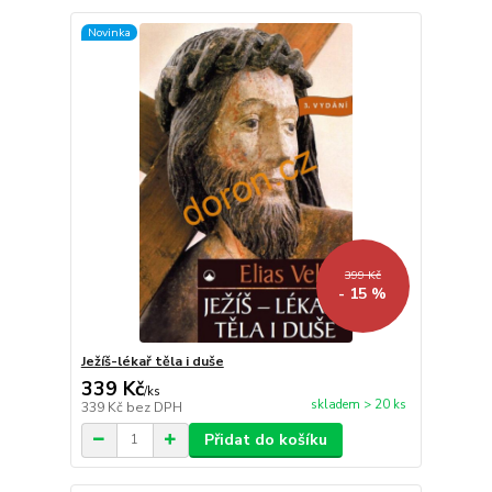
Novinka
399 Kč
- 15 %
Ježíš-lékař těla i duše
339 Kč
/
ks
skladem > 20 ks
339 Kč
bez DPH
Přidat do košíku