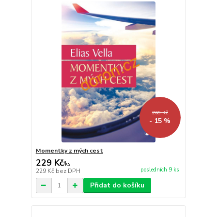
269 Kč
- 15 %
Momentky z mých cest
229 Kč
/
ks
posledních 9 ks
229 Kč
bez DPH
Přidat do košíku