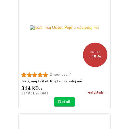
369 Kč
- 15 %
2 hodnocení
Ježíš, můj Učitel. Pojď a následuj mě
314 Kč
/
ks
není skladem
314 Kč
bez DPH
Detail