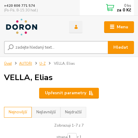
0
ks
+420 606 771 574
za
0 Kč
(Po-Pá, 8-15:30 hod.)
Menu
Hledat
Úvod
AUTOŘI
U-Z
VELLA, Elias
VELLA, Elias
Upřesnit parametry
Nejnovější
Nejlevnější
Nejdražší
Zobrazuji 1-7 z 7
strana
z 1