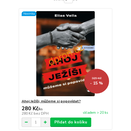
Novinka
329 Kč
- 15 %
Ahoj Ježíši, můžeme si popovídat?
280 Kč
/
ks
skladem > 20 ks
280 Kč
bez DPH
Přidat do košíku