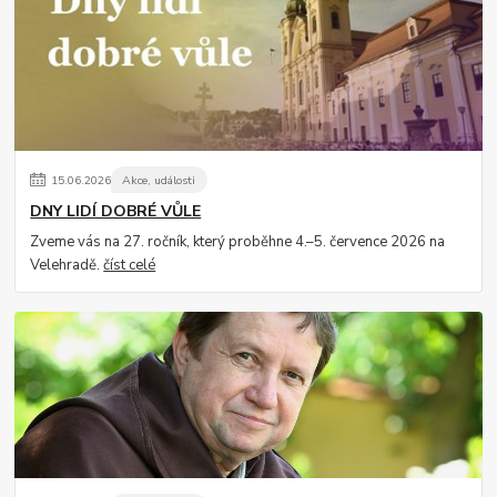
15
.
06
.
2026
Akce, události
DNY LIDÍ DOBRÉ VŮLE
Zveme vás na 27. ročník, který proběhne 4.–5. července 2026 na
Velehradě.
číst celé