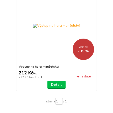
249 Kč
- 15 %
Výstup na horu manželství
212 Kč
/
ks
není skladem
212 Kč
bez DPH
Detail
strana
z 1