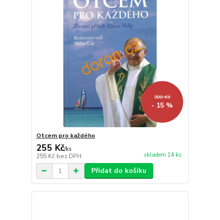
300 Kč
- 15 %
Otcem pro každého
255 Kč
/
ks
skladem 14 ks
255 Kč
bez DPH
Přidat do košíku