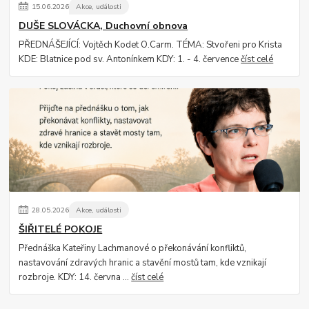
15
.
06
.
2026
Akce, události
DUŠE SLOVÁCKA, Duchovní obnova
PŘEDNÁŠEJÍCÍ: Vojtěch Kodet O.Carm. TÉMA: Stvořeni pro Krista
KDE: Blatnice pod sv. Antonínkem KDY: 1. - 4. července
číst celé
28
.
05
.
2026
Akce, události
ŠIŘITELÉ POKOJE
Přednáška Kateřiny Lachmanové o překonávání konfliktů,
nastavování zdravých hranic a stavění mostů tam, kde vznikají
rozbroje. KDY: 14. června ...
číst celé