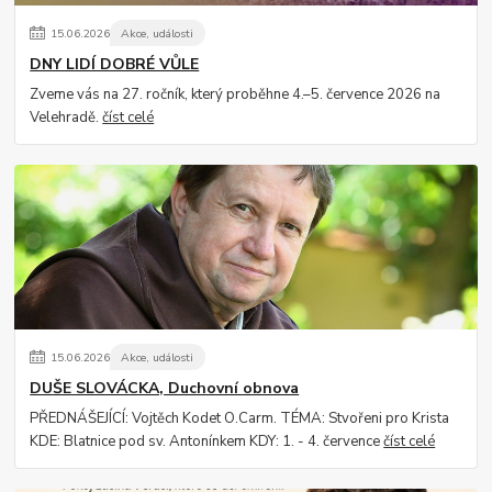
15
.
06
.
2026
Akce, události
DNY LIDÍ DOBRÉ VŮLE
Zveme vás na 27. ročník, který proběhne 4.–5. července 2026 na
Velehradě.
číst celé
15
.
06
.
2026
Akce, události
DUŠE SLOVÁCKA, Duchovní obnova
PŘEDNÁŠEJÍCÍ: Vojtěch Kodet O.Carm. TÉMA: Stvořeni pro Krista
KDE: Blatnice pod sv. Antonínkem KDY: 1. - 4. července
číst celé