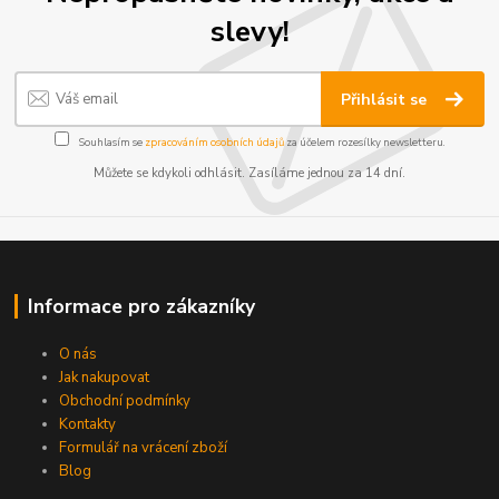
slevy!
Přihlásit se
Souhlasím se
zpracováním osobních údajů
za účelem rozesílky newsletteru.
Můžete se kdykoli odhlásit. Zasíláme jednou za 14 dní.
Informace pro zákazníky
O nás
Jak nakupovat
Obchodní podmínky
Kontakty
Formulář na vrácení zboží
Blog