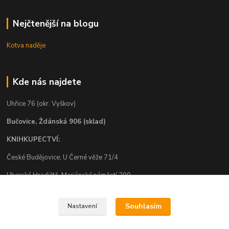
Nejčtenější na blogu
Kotva naděje
Kde nás najdete
Uhřice 76 (okr. Vyškov)
Bučovice, Ždánská 906 (sklad)
KNIHKUPECTVÍ:
České Budějovice, U Černé věže 71/4
Uherské Hradiště, Mariánské náměstí 200
Uherský Brod, Mariánské náměstí 13
Souhlasím
Nastavení