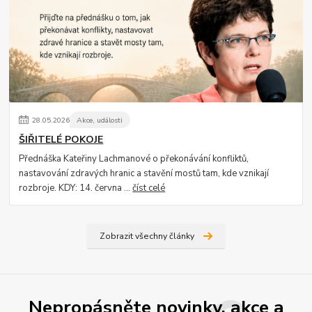
28
.
05
.
2026
Akce, události
ŠIŘITELÉ POKOJE
Přednáška Kateřiny Lachmanové o překonávání konfliktů,
nastavování zdravých hranic a stavění mostů tam, kde vznikají
rozbroje. KDY: 14. června ...
číst celé
Zobrazit všechny články
Nepropásněte novinky, akce a