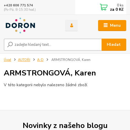
0
ks
+420 606 771 574
za
0 Kč
(Po-Pá, 8-15:30 hod.)
Menu
Hledat
Úvod
AUTOŘI
A-D
ARMSTRONGOVÁ, Karen
ARMSTRONGOVÁ, Karen
V této kategorii nebylo nalezeno žádné zboží.
Novinky z našeho blogu