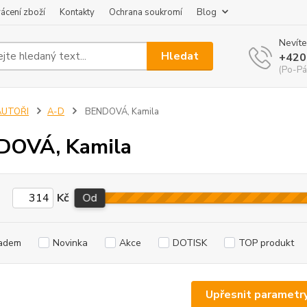
ácení zboží
Kontakty
Ochrana soukromí
Blog
Nevíte
Hledat
+420
(Po-Pá
AUTOŘI
A-D
BENDOVÁ, Kamila
DOVÁ, Kamila
Kč
Od
adem
Novinka
Akce
DOTISK
TOP produkt
Upřesnit parametr