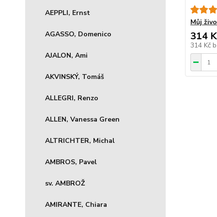
AEPPLI, Ernst
Můj živ
AGASSO, Domenico
314 K
314 Kč
b
AJALON, Ami
AKVINSKÝ, Tomáš
ALLEGRI, Renzo
ALLEN, Vanessa Green
ALTRICHTER, Michal
AMBROS, Pavel
sv. AMBROŽ
AMIRANTE, Chiara