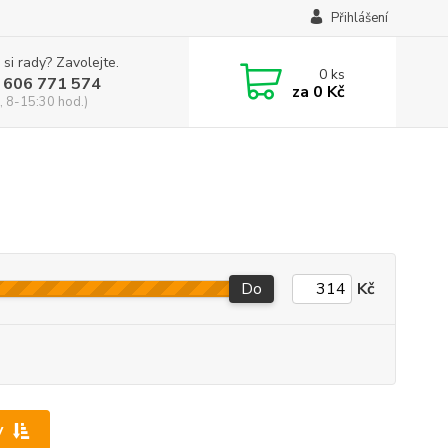
Přihlášení
 si rady? Zavolejte.
0
ks
 606 771 574
za
0 Kč
, 8-15:30 hod.)
Do
Kč
y