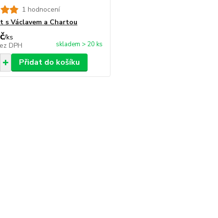
1 hodnocení
ot s Václavem a Chartou
č
/
ks
skladem > 20 ks
ez DPH
Přidat do košíku