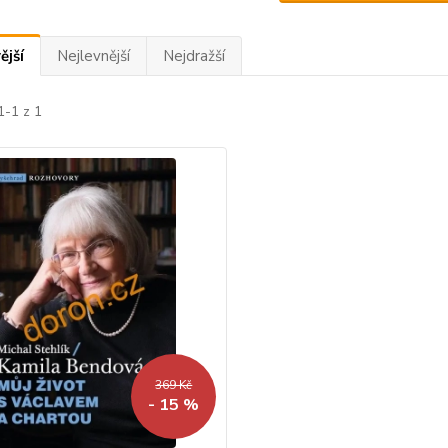
ější
Nejlevnější
Nejdražší
1-1 z 1
369 Kč
- 15 %