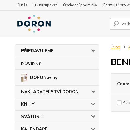
O nás
Jak nakupovat
Obchodní podmínky
Formulář pro vr
Úvod
PŘIPRAVUJEME
BEN
NOVINKY
DORONoviny
Cena:
NAKLADATELSTVÍ DORON
Skl
KNIHY
SVÁTOSTI
KALENDÁŘE