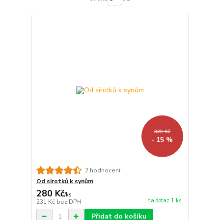
329 Kč
- 15 %
2 hodnocení
Od sirotků k synům
280 Kč
/
ks
na dotaz 1 ks
231 Kč
bez DPH
Přidat do košíku