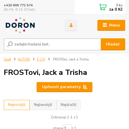
0
ks
+420 606 771 574
za
0 Kč
(Po-Pá, 8-15:30 hod.)
Menu
Hledat
Úvod
AUTOŘI
E-CH
FROSTovi, Jack a Trisha
FROSTovi, Jack a Trisha
Upřesnit parametry
Nejnovější
Nejlevnější
Nejdražší
Zobrazuji 1-1 z 1
strana
z 1