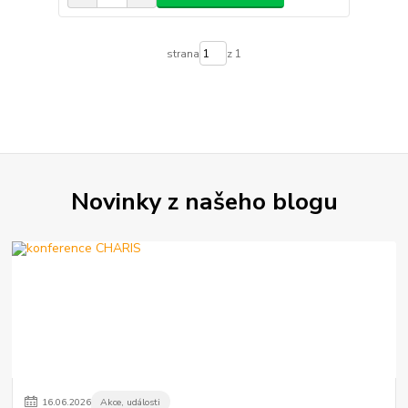
strana
z 1
Novinky z našeho blogu
16
.
06
.
2026
Akce, události