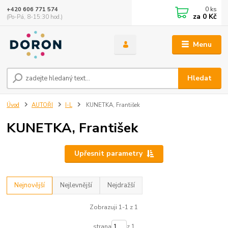
0
ks
+420 606 771 574
za
0 Kč
(Po-Pá, 8-15:30 hod.)
Menu
Hledat
Úvod
AUTOŘI
I-L
KUNETKA, František
KUNETKA, František
Upřesnit parametry
Nejnovější
Nejlevnější
Nejdražší
Zobrazuji 1-1 z 1
strana
z 1