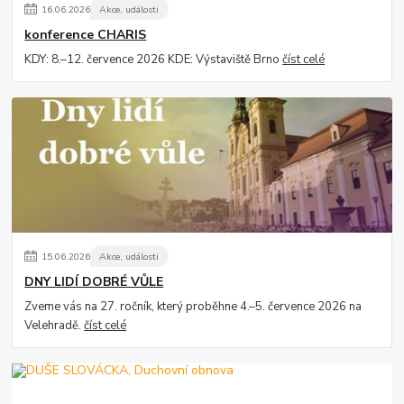
16
.
06
.
2026
Akce, události
konference CHARIS
KDY: 8.–12. července 2026 KDE: Výstaviště Brno
číst celé
15
.
06
.
2026
Akce, události
DNY LIDÍ DOBRÉ VŮLE
Zveme vás na 27. ročník, který proběhne 4.–5. července 2026 na
Velehradě.
číst celé