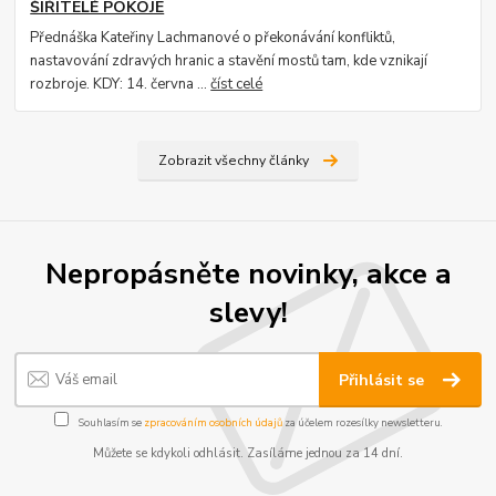
ŠIŘITELÉ POKOJE
Přednáška Kateřiny Lachmanové o překonávání konfliktů,
nastavování zdravých hranic a stavění mostů tam, kde vznikají
rozbroje. KDY: 14. června ...
číst celé
Zobrazit všechny články
Nepropásněte novinky, akce a
slevy!
Přihlásit se
Souhlasím se
zpracováním osobních údajů
za účelem rozesílky newsletteru.
Můžete se kdykoli odhlásit. Zasíláme jednou za 14 dní.