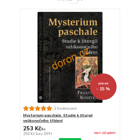
298 Kč
- 15 %
2 hodnocení
Mysterium paschale. Studie k liturgii
velikonočního třídení
253 Kč
/
ks
není skladem
253 Kč
bez DPH