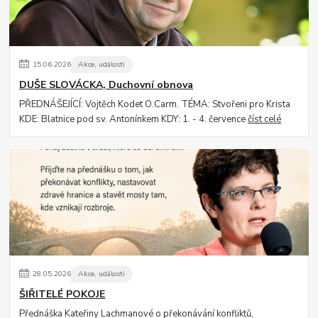
15
.
06
.
2026
Akce, události
DUŠE SLOVÁCKA, Duchovní obnova
PŘEDNÁŠEJÍCÍ: Vojtěch Kodet O.Carm. TÉMA: Stvořeni pro Krista
KDE: Blatnice pod sv. Antonínkem KDY: 1. - 4. července
číst celé
28
.
05
.
2026
Akce, události
ŠIŘITELÉ POKOJE
Přednáška Kateřiny Lachmanové o překonávání konfliktů,