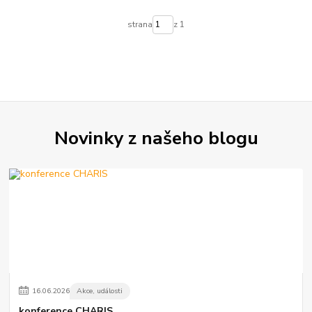
strana
z 1
Novinky z našeho blogu
16
.
06
.
2026
Akce, události
konference CHARIS