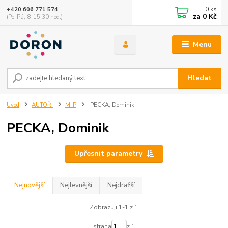
0
ks
+420 606 771 574
za
0 Kč
(Po-Pá, 8-15:30 hod.)
Menu
Hledat
Úvod
AUTOŘI
M-P
PECKA, Dominik
PECKA, Dominik
Upřesnit parametry
Nejnovější
Nejlevnější
Nejdražší
Zobrazuji 1-1 z 1
strana
z 1