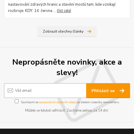
nastavování zdravých hranic a stavění mostů tam, kde vznikají
rozbroje. KDY: 14. června ...
číst celé
Zobrazit všechny články
Nepropásněte novinky, akce a
slevy!
Přihlásit se
Souhlasím se
zpracováním osobních údajů
za účelem rozesílky newsletteru.
Můžete se kdykoli odhlásit. Zasíláme jednou za 14 dní.