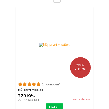
269 Kč
- 15 %
1 hodnocení
Můj první misálek
229 Kč
/
ks
není skladem
229 Kč
bez DPH
Detail