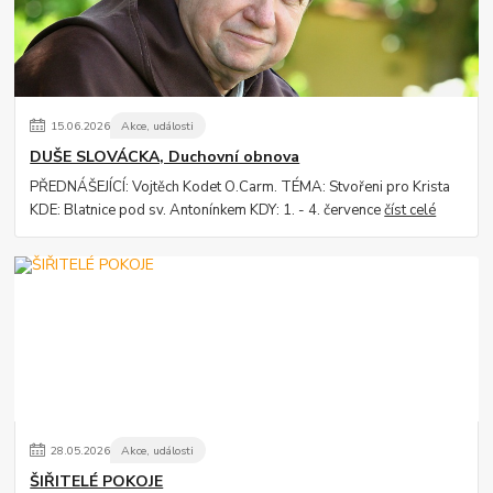
15
.
06
.
2026
Akce, události
DUŠE SLOVÁCKA, Duchovní obnova
PŘEDNÁŠEJÍCÍ: Vojtěch Kodet O.Carm. TÉMA: Stvořeni pro Krista
KDE: Blatnice pod sv. Antonínkem KDY: 1. - 4. července
číst celé
28
.
05
.
2026
Akce, události
ŠIŘITELÉ POKOJE