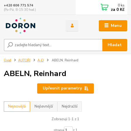
0
ks
+420 606 771 574
za
0 Kč
(Po-Pá, 8-15:30 hod.)
Menu
Hledat
Úvod
AUTOŘI
A-D
ABELN, Reinhard
ABELN, Reinhard
Upřesnit parametry
Nejnovější
Nejlevnější
Nejdražší
Zobrazuji 1-1 z 1
strana
z 1