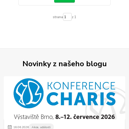
strana
z 1
Novinky z našeho blogu
16
.
06
.
2026
Akce, události