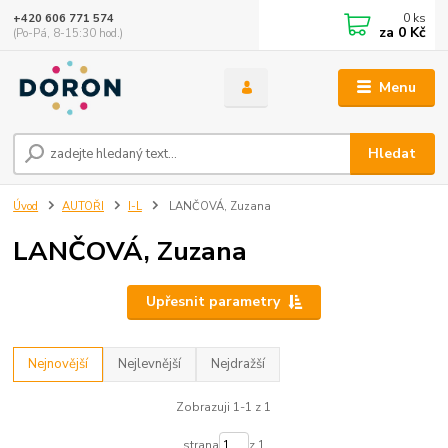
0
ks
+420 606 771 574
za
0 Kč
(Po-Pá, 8-15:30 hod.)
Menu
Hledat
Úvod
AUTOŘI
I-L
LANČOVÁ, Zuzana
LANČOVÁ, Zuzana
Upřesnit parametry
Nejnovější
Nejlevnější
Nejdražší
Zobrazuji 1-1 z 1
strana
z 1