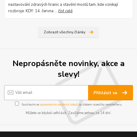
nastavování zdravých hranic a stavění mostů tam, kde vznikají
rozbroje. KDY: 14. června ...
číst celé
Zobrazit všechny články
Nepropásněte novinky, akce a
slevy!
Přihlásit se
Souhlasím se
zpracováním osobních údajů
za účelem rozesílky newsletteru.
Můžete se kdykoli odhlásit. Zasíláme jednou za 14 dní.