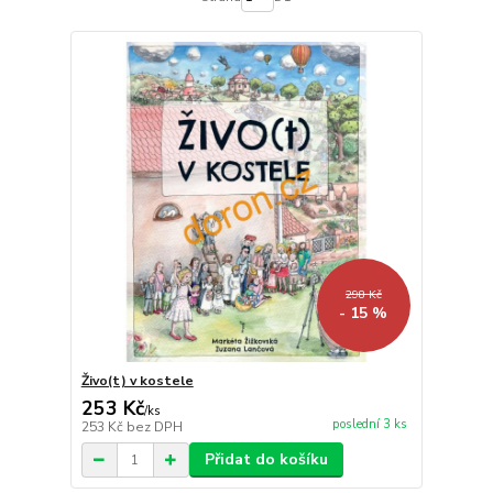
298 Kč
- 15 %
Živo(t) v kostele
253 Kč
/
ks
poslední 3 ks
253 Kč
bez DPH
Přidat do košíku