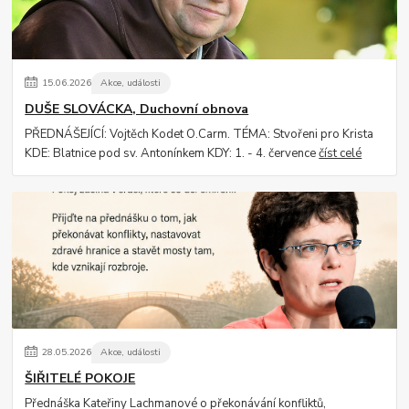
15
.
06
.
2026
Akce, události
DUŠE SLOVÁCKA, Duchovní obnova
PŘEDNÁŠEJÍCÍ: Vojtěch Kodet O.Carm. TÉMA: Stvořeni pro Krista
KDE: Blatnice pod sv. Antonínkem KDY: 1. - 4. července
číst celé
28
.
05
.
2026
Akce, události
ŠIŘITELÉ POKOJE
Přednáška Kateřiny Lachmanové o překonávání konfliktů,