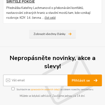
ŠIŘITELÉ POKOJE
Přednáška Kateřiny Lachmanové o překonávání konfliktů,
nastavování zdravých hranic a stavění mostů tam, kde vznikají
rozbroje. KDY: 14. června ...
číst celé
Zobrazit všechny články
Nepropásněte novinky, akce a
slevy!
Přihlásit se
Souhlasím se
zpracováním osobních údajů
za účelem rozesílky newsletteru.
Můžete se kdykoli odhlásit. Zasíláme jednou za 14 dní.