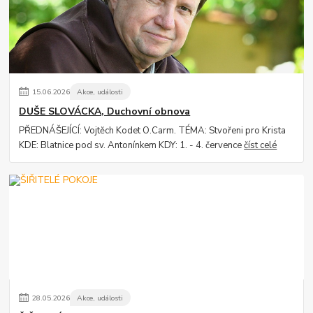
15
.
06
.
2026
Akce, události
DUŠE SLOVÁCKA, Duchovní obnova
PŘEDNÁŠEJÍCÍ: Vojtěch Kodet O.Carm. TÉMA: Stvořeni pro Krista
KDE: Blatnice pod sv. Antonínkem KDY: 1. - 4. července
číst celé
28
.
05
.
2026
Akce, události