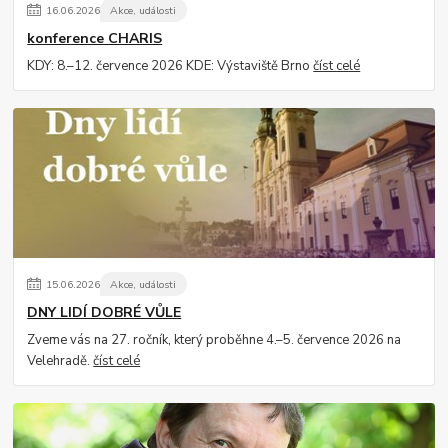
16
.
06
.
2026
Akce, události
konference CHARIS
KDY: 8.–12. července 2026 KDE: Výstaviště Brno
číst celé
15
.
06
.
2026
Akce, události
DNY LIDÍ DOBRÉ VŮLE
Zveme vás na 27. ročník, který proběhne 4.–5. července 2026 na
Velehradě.
číst celé