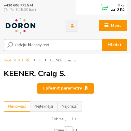
0
ks
+420 606 771 574
za
0 Kč
(Po-Pá, 8-15:30 hod.)
Menu
Hledat
Úvod
AUTOŘI
I-L
KEENER, Craig S.
KEENER, Craig S.
Upřesnit parametry
Nejnovější
Nejlevnější
Nejdražší
Zobrazuji 1-1 z 1
strana
z 1