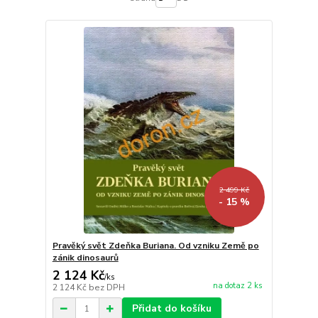
2 499 Kč
- 15 %
Pravěký svět Zdeňka Buriana. Od vzniku Země po
zánik dinosaurů
2 124 Kč
/
ks
na dotaz 2 ks
2 124 Kč
bez DPH
Přidat do košíku