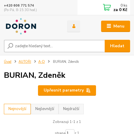
0
ks
+420 606 771 574
za
0 Kč
(Po-Pá, 8-15:30 hod.)
Menu
Hledat
Úvod
AUTOŘI
A-D
BURIAN, Zdeněk
BURIAN, Zdeněk
Upřesnit parametry
Nejnovější
Nejlevnější
Nejdražší
Zobrazuji 1-1 z 1
strana
z 1