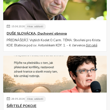
15
.
06
.
2026
Akce, události
DUŠE SLOVÁCKA, Duchovní obnova
PŘEDNÁŠEJÍCÍ: Vojtěch Kodet O.Carm. TÉMA: Stvořeni pro Krista
KDE: Blatnice pod sv. Antonínkem KDY: 1. - 4. července
číst celé
28
.
05
.
2026
Akce, události
ŠIŘITELÉ POKOJE