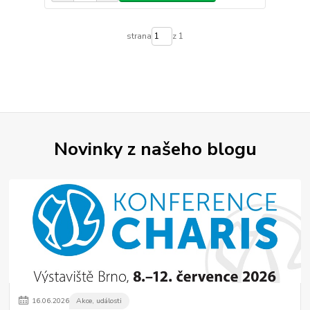
strana
z 1
Novinky z našeho blogu
16
.
06
.
2026
Akce, události