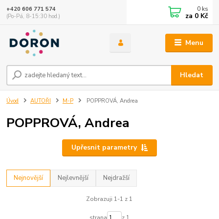
0
ks
+420 606 771 574
za
0 Kč
(Po-Pá, 8-15:30 hod.)
Menu
Hledat
Úvod
AUTOŘI
M-P
POPPROVÁ, Andrea
POPPROVÁ, Andrea
Upřesnit parametry
Nejnovější
Nejlevnější
Nejdražší
Zobrazuji 1-1 z 1
strana
z 1