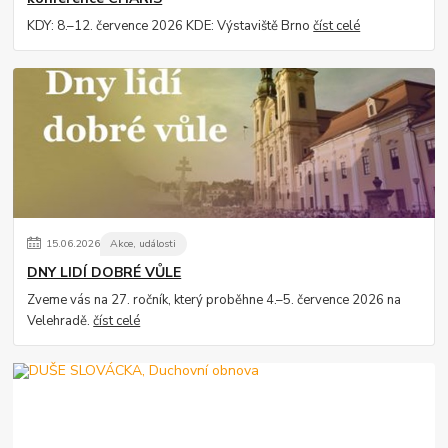
KDY: 8.–12. července 2026 KDE: Výstaviště Brno
číst celé
15
.
06
.
2026
Akce, události
DNY LIDÍ DOBRÉ VŮLE
Zveme vás na 27. ročník, který proběhne 4.–5. července 2026 na
Velehradě.
číst celé