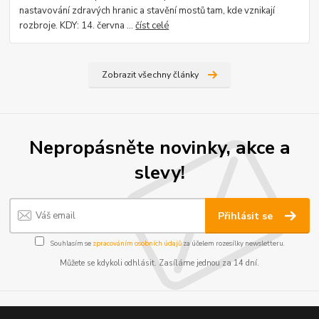
nastavování zdravých hranic a stavění mostů tam, kde vznikají
rozbroje. KDY: 14. června ...
číst celé
Zobrazit všechny články
Nepropásněte novinky, akce a
slevy!
Přihlásit se
Souhlasím se
zpracováním osobních údajů
za účelem rozesílky newsletteru.
Můžete se kdykoli odhlásit. Zasíláme jednou za 14 dní.