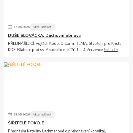
15
.
06
.
2026
Akce, události
DUŠE SLOVÁCKA, Duchovní obnova
PŘEDNÁŠEJÍCÍ: Vojtěch Kodet O.Carm. TÉMA: Stvořeni pro Krista
KDE: Blatnice pod sv. Antonínkem KDY: 1. - 4. července
číst celé
28
.
05
.
2026
Akce, události
ŠIŘITELÉ POKOJE
Přednáška Kateřiny Lachmanové o překonávání konfliktů,