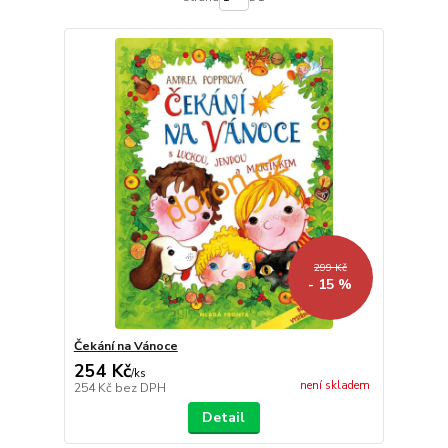
299 Kč
- 15 %
Čekání na Vánoce
254 Kč
/
ks
není skladem
254 Kč
bez DPH
Detail