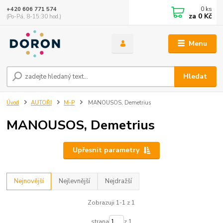
0
ks
+420 606 771 574
za
0 Kč
(Po-Pá, 8-15:30 hod.)
Menu
Hledat
Úvod
AUTOŘI
M-P
MANOUSOS, Demetrius
MANOUSOS, Demetrius
Upřesnit parametry
Nejnovější
Nejlevnější
Nejdražší
Zobrazuji 1-1 z 1
strana
z 1