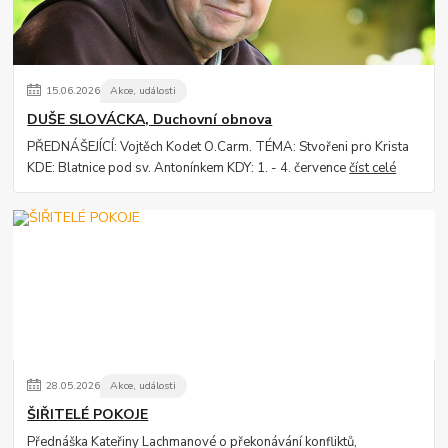
15
.
06
.
2026
Akce, události
DUŠE SLOVÁCKA, Duchovní obnova
PŘEDNÁŠEJÍCÍ: Vojtěch Kodet O.Carm. TÉMA: Stvořeni pro Krista
KDE: Blatnice pod sv. Antonínkem KDY: 1. - 4. července
číst celé
28
.
05
.
2026
Akce, události
ŠIŘITELÉ POKOJE
Přednáška Kateřiny Lachmanové o překonávání konfliktů,