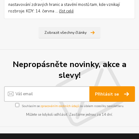
nastavování zdravých hranic a stavění mostů tam, kde vznikají
rozbroje. KDY: 14. června ...
číst celé
Zobrazit všechny články
Nepropásněte novinky, akce a
slevy!
Přihlásit se
Souhlasím se
zpracováním osobních údajů
za účelem rozesílky newsletteru.
Můžete se kdykoli odhlásit. Zasíláme jednou za 14 dní.