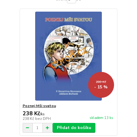
280 Kč
- 15 %
Poznej Mši svatou
238 Kč
/
ks
skladem 13 ks
238 Kč
bez DPH
Přidat do košíku