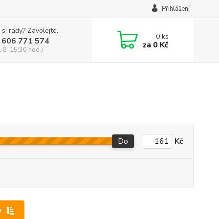
Přihlášení
 si rady? Zavolejte.
0
ks
 606 771 574
za
0 Kč
, 8-15:30 hod.)
Do
Kč
y