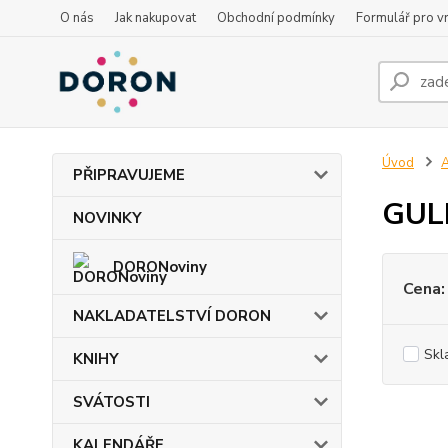
O nás
Jak nakupovat
Obchodní podmínky
Formulář pro vr
Úvod
PŘIPRAVUJEME
GUL
NOVINKY
DORONoviny
Cena:
NAKLADATELSTVÍ DORON
Skl
KNIHY
SVÁTOSTI
KALENDÁŘE