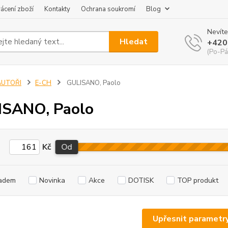
ácení zboží
Kontakty
Ochrana soukromí
Blog
Nevíte
Hledat
+420
(Po-Pá
AUTOŘI
E-CH
GULISANO, Paolo
ISANO, Paolo
Kč
Od
adem
Novinka
Akce
DOTISK
TOP produkt
Upřesnit parametr