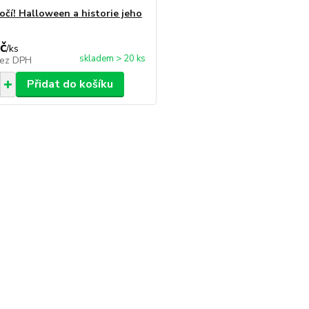
očí! Halloween a historie jeho
č
/
ks
skladem > 20 ks
ez DPH
Přidat do košíku