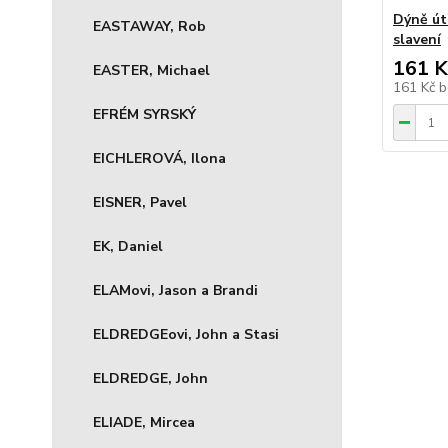
Dýně út
EASTAWAY, Rob
slavení
161 K
EASTER, Michael
161 Kč
b
EFRÉM SYRSKÝ
EICHLEROVÁ, Ilona
EISNER, Pavel
EK, Daniel
ELAMovi, Jason a Brandi
ELDREDGEovi, John a Stasi
ELDREDGE, John
ELIADE, Mircea