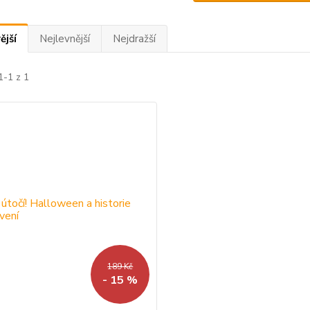
ější
Nejlevnější
Nejdražší
1-1 z 1
189 Kč
- 15 %