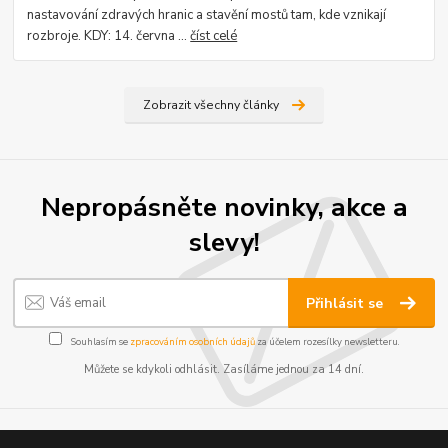
nastavování zdravých hranic a stavění mostů tam, kde vznikají
rozbroje. KDY: 14. června ...
číst celé
Zobrazit všechny články
Nepropásněte novinky, akce a
slevy!
Přihlásit se
Souhlasím se
zpracováním osobních údajů
za účelem rozesílky newsletteru.
Můžete se kdykoli odhlásit. Zasíláme jednou za 14 dní.