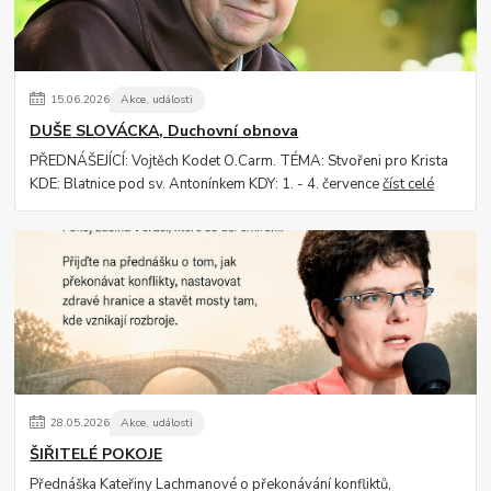
15
.
06
.
2026
Akce, události
DUŠE SLOVÁCKA, Duchovní obnova
PŘEDNÁŠEJÍCÍ: Vojtěch Kodet O.Carm. TÉMA: Stvořeni pro Krista
KDE: Blatnice pod sv. Antonínkem KDY: 1. - 4. července
číst celé
28
.
05
.
2026
Akce, události
ŠIŘITELÉ POKOJE
Přednáška Kateřiny Lachmanové o překonávání konfliktů,