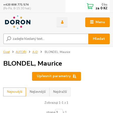
0
ks
+420 606 771 574
za
0 Kč
(Po-Pá, 8-15:30 hod.)
Menu
Hledat
Úvod
AUTOŘI
A-D
BLONDEL, Maurice
BLONDEL, Maurice
Upřesnit parametry
Nejnovější
Nejlevnější
Nejdražší
Zobrazuji 1-1 z 1
strana
z 1