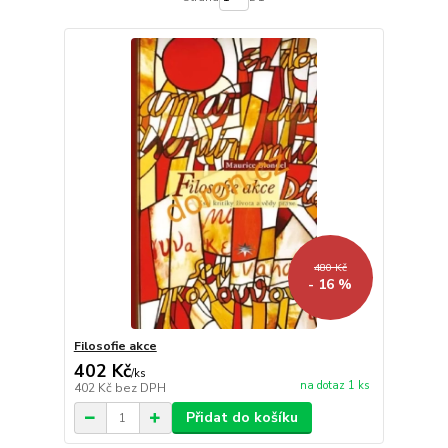
480 Kč
- 16 %
Filosofie akce
402 Kč
/
ks
na dotaz 1 ks
402 Kč
bez DPH
Přidat do košíku