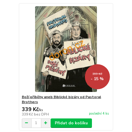
399 Kč
- 15 %
Boží příběhy aneb Biblické bizáry od Pastoral
Brothers
339 Kč
/
ks
poslední 4 ks
339 Kč
bez DPH
Přidat do košíku