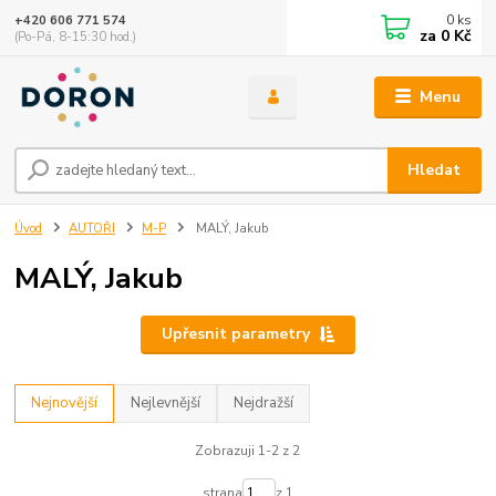
0
ks
+420 606 771 574
za
0 Kč
(Po-Pá, 8-15:30 hod.)
Menu
Hledat
Úvod
AUTOŘI
M-P
MALÝ, Jakub
MALÝ, Jakub
Upřesnit parametry
Nejnovější
Nejlevnější
Nejdražší
Zobrazuji 1-2 z 2
strana
z 1