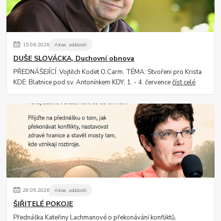
15
.
06
.
2026
Akce, události
DUŠE SLOVÁCKA, Duchovní obnova
PŘEDNÁŠEJÍCÍ: Vojtěch Kodet O.Carm. TÉMA: Stvořeni pro Krista
KDE: Blatnice pod sv. Antonínkem KDY: 1. - 4. července
číst celé
28
.
05
.
2026
Akce, události
ŠIŘITELÉ POKOJE
Přednáška Kateřiny Lachmanové o překonávání konfliktů,