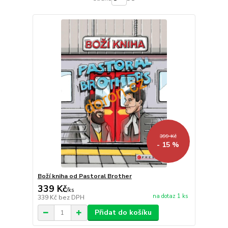
399 Kč
- 15 %
Boží kniha od Pastoral Brother
339 Kč
/
ks
na dotaz 1 ks
339 Kč
bez DPH
Přidat do košíku