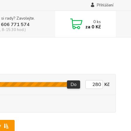
Přihlášení
 si rady? Zavolejte.
0
ks
 606 771 574
za
0 Kč
, 8-15:30 hod.)
Do
Kč
y