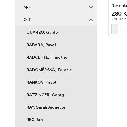
Nekrmte
M-P
280 K
280 Kč
b
Q-T
QUARZO, Guido
RÁBARA, Pavol
RADCLIFFE, Timothy
RADOMĚŘSKÁ, Terezie
RANKOV, Pavol
RATZINGER, Georg
RAY, Sarah Jaquette
REC, Jan