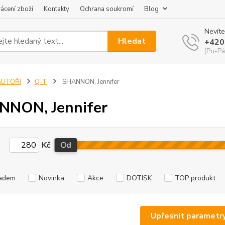
ácení zboží
Kontakty
Ochrana soukromí
Blog
Nevíte
Hledat
+420
(Po-Pá
AUTOŘI
Q-T
SHANNON, Jennifer
NON, Jennifer
Kč
Od
adem
Novinka
Akce
DOTISK
TOP produkt
Upřesnit parametr