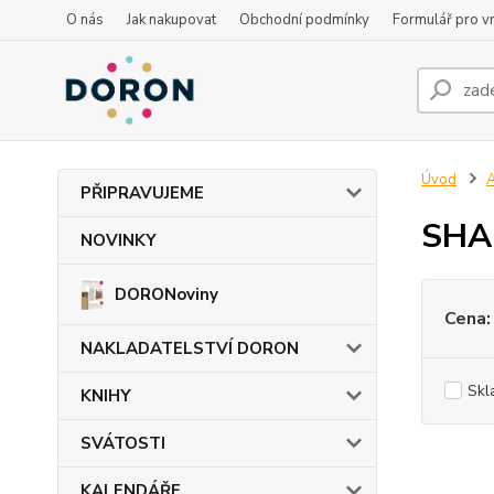
O nás
Jak nakupovat
Obchodní podmínky
Formulář pro vr
Úvod
PŘIPRAVUJEME
SHAN
NOVINKY
DORONoviny
Cena:
NAKLADATELSTVÍ DORON
Skl
KNIHY
SVÁTOSTI
KALENDÁŘE