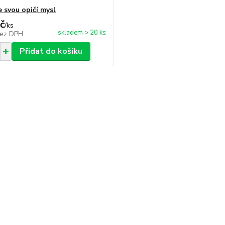
 svou opičí mysl
č
/
ks
skladem > 20 ks
ez DPH
Přidat do košíku