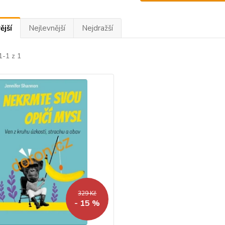
ější
Nejlevnější
Nejdražší
1-1 z 1
329 Kč
- 15 %