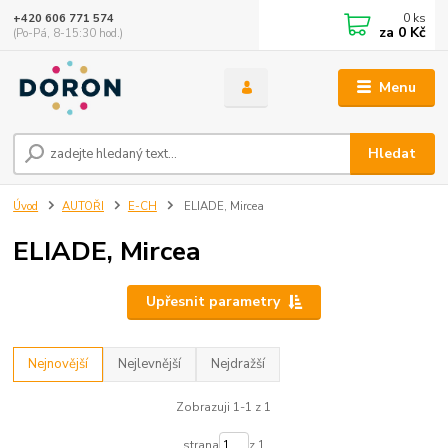
0
ks
+420 606 771 574
za
0 Kč
(Po-Pá, 8-15:30 hod.)
Menu
Hledat
Úvod
AUTOŘI
E-CH
ELIADE, Mircea
ELIADE, Mircea
Upřesnit parametry
Nejnovější
Nejlevnější
Nejdražší
Zobrazuji 1-1 z 1
strana
z 1