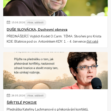
15
.
06
.
2026
Akce, události
DUŠE SLOVÁCKA, Duchovní obnova
PŘEDNÁŠEJÍCÍ: Vojtěch Kodet O.Carm. TÉMA: Stvořeni pro Krista
KDE: Blatnice pod sv. Antonínkem KDY: 1. - 4. července
číst celé
28
.
05
.
2026
Akce, události
ŠIŘITELÉ POKOJE
Přednáška Kateřiny Lachmanové o překonávání konfliktů,