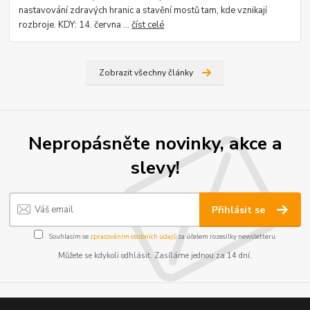
nastavování zdravých hranic a stavění mostů tam, kde vznikají
rozbroje. KDY: 14. června ...
číst celé
Zobrazit všechny články
Nepropásněte novinky, akce a
slevy!
Přihlásit se
Souhlasím se
zpracováním osobních údajů
za účelem rozesílky newsletteru.
Můžete se kdykoli odhlásit. Zasíláme jednou za 14 dní.