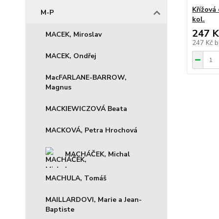
Křížová
M-P
kol.
247 K
MACEK, Miroslav
247 Kč
b
MACEK, Ondřej
MacFARLANE-BARROW,
Magnus
MACKIEWICZOVÁ Beata
MACKOVÁ, Petra Hrochová
MACHÁČEK, Michal
MACHULA, Tomáš
MAILLARDOVI, Marie a Jean-
Baptiste