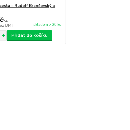
 cesta – Rudolf Brančovský a
č
/
ks
skladem > 20 ks
ez DPH
Přidat do košíku