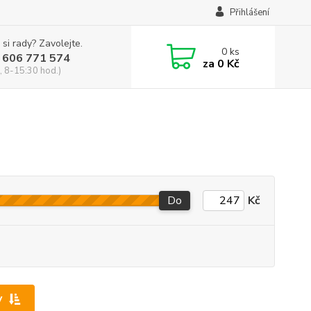
Přihlášení
 si rady? Zavolejte.
0
ks
 606 771 574
za
0 Kč
, 8-15:30 hod.)
Do
Kč
y