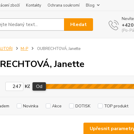
ácení zboží
Kontakty
Ochrana soukromí
Blog
Nevíte
Hledat
+420
(Po-Pá
AUTOŘI
M-P
OUBRECHTOVÁ, Janette
RECHTOVÁ, Janette
Kč
Od
adem
Novinka
Akce
DOTISK
TOP produkt
Upřesnit parametr