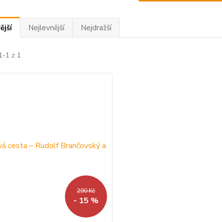
ější
Nejlevnější
Nejdražší
1-1 z 1
290 Kč
- 15 %