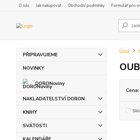
O nás
Jak nakupovat
Obchodní podmínky
Formulář pro vr
Úvod
PŘIPRAVUJEME
OUB
NOVINKY
DORONoviny
Cena:
NAKLADATELSTVÍ DORON
Skl
KNIHY
SVÁTOSTI
KALENDÁŘE