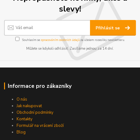
slevy!
Přihlásit se
Souhlasím se
zpracováním osobních údajů
za účelem rozesílky newsletteru.
Můžete se kdykoli odhlásit. Zasíláme jednou za 14 dní.
Informace pro zákazníky
O nás
Jak nakupovat
Obchodní podmínky
Kontakty
Formulář na vrácení zboží
Blog