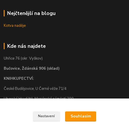
Nejčtenější na blogu
Kotva naděje
Kde nás najdete
Uhřice 76 (okr. Vyškov)
Bučovice, Ždánská 906 (sklad)
KNIHKUPECTVÍ:
České Budějovice, U Černé věže 71/4
Uherské Hradiště, Mariánské náměstí 200
Uherský Brod, Mariánské náměstí 13
Souhlasím
Nastavení