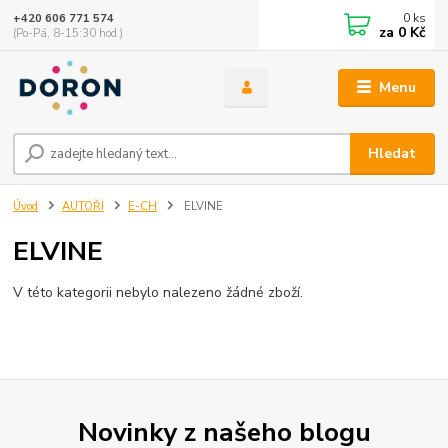
0
ks
+420 606 771 574
za
0 Kč
(Po-Pá, 8-15:30 hod.)
Menu
Hledat
Úvod
AUTOŘI
E-CH
ELVINE
ELVINE
V této kategorii nebylo nalezeno žádné zboží.
Novinky z našeho blogu