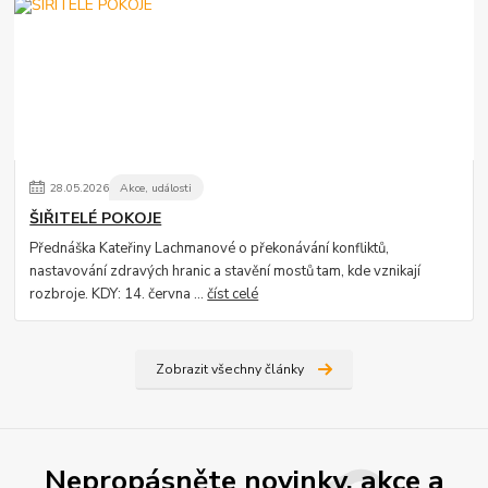
28
.
05
.
2026
Akce, události
ŠIŘITELÉ POKOJE
Přednáška Kateřiny Lachmanové o překonávání konfliktů,
nastavování zdravých hranic a stavění mostů tam, kde vznikají
rozbroje. KDY: 14. června ...
číst celé
Zobrazit všechny články
Nepropásněte novinky, akce a