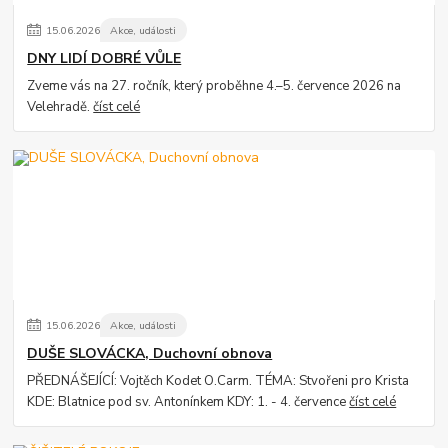
15
.
06
.
2026
Akce, události
DNY LIDÍ DOBRÉ VŮLE
Zveme vás na 27. ročník, který proběhne 4.–5. července 2026 na
Velehradě.
číst celé
15
.
06
.
2026
Akce, události
DUŠE SLOVÁCKA, Duchovní obnova
PŘEDNÁŠEJÍCÍ: Vojtěch Kodet O.Carm. TÉMA: Stvořeni pro Krista
KDE: Blatnice pod sv. Antonínkem KDY: 1. - 4. července
číst celé