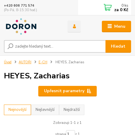
0
ks
+420 606 771 574
za
0 Kč
(Po-Pá, 8-15:30 hod.)
Menu
Hledat
Úvod
AUTOŘI
E-CH
HEYES, Zacharias
HEYES, Zacharias
Upřesnit parametry
Nejnovější
Nejlevnější
Nejdražší
Zobrazuji 1-1 z 1
strana
z 1