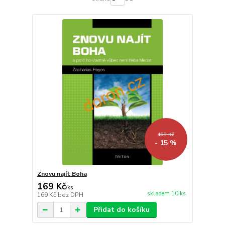
199 Kč
- 15 %
Znovu najít Boha
169 Kč
/
ks
skladem 10 ks
169 Kč
bez DPH
Přidat do košíku