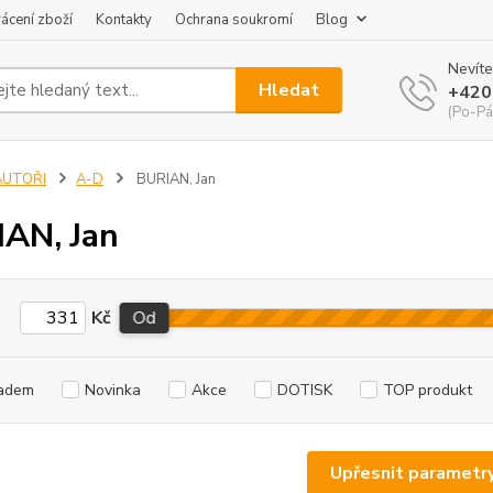
ácení zboží
Kontakty
Ochrana soukromí
Blog
Nevíte
Hledat
+420
(Po-Pá
AUTOŘI
A-D
BURIAN, Jan
AN, Jan
Kč
Od
adem
Novinka
Akce
DOTISK
TOP produkt
Upřesnit parametr