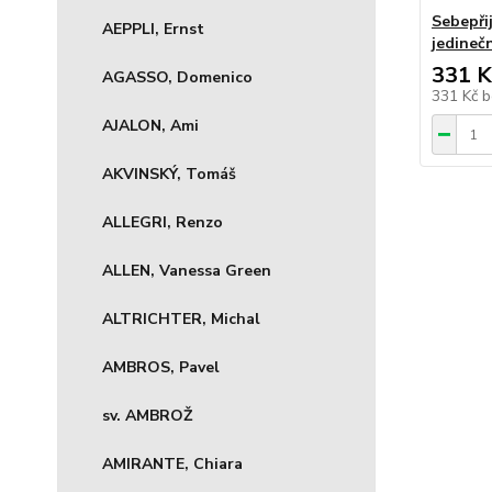
Sebepřij
AEPPLI, Ernst
jedineč
331 K
AGASSO, Domenico
331 Kč
b
AJALON, Ami
AKVINSKÝ, Tomáš
ALLEGRI, Renzo
ALLEN, Vanessa Green
ALTRICHTER, Michal
AMBROS, Pavel
sv. AMBROŽ
AMIRANTE, Chiara