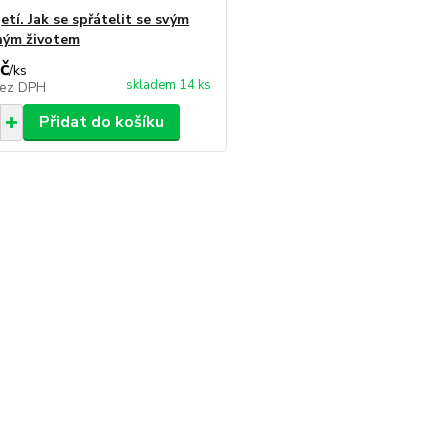
etí. Jak se spřátelit se svým
ným životem
č
/
ks
skladem 14 ks
ez DPH
Přidat do košíku