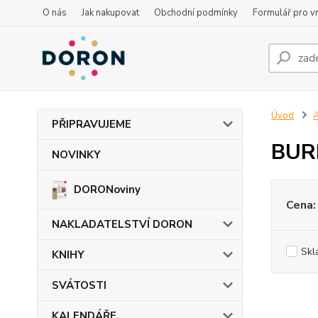
O nás
Jak nakupovat
Obchodní podmínky
Formulář pro vr
Úvod
PŘIPRAVUJEME
BURI
NOVINKY
DORONoviny
Cena:
NAKLADATELSTVÍ DORON
Skl
KNIHY
SVÁTOSTI
KALENDÁŘE