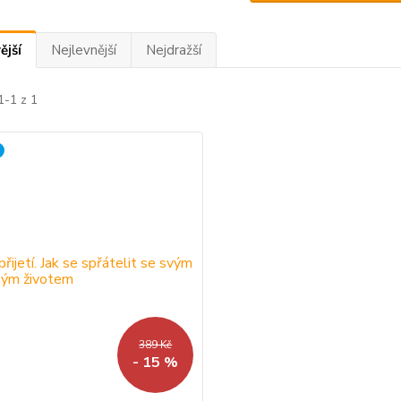
ější
Nejlevnější
Nejdražší
1-1 z 1
389 Kč
- 15 %