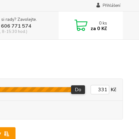
Přihlášení
 si rady? Zavolejte.
0
ks
 606 771 574
za
0 Kč
, 8-15:30 hod.)
Do
Kč
y