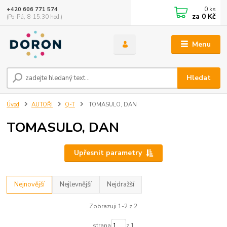
0
ks
+420 606 771 574
za
0 Kč
(Po-Pá, 8-15:30 hod.)
Menu
Hledat
Úvod
AUTOŘI
Q-T
TOMASULO, DAN
TOMASULO, DAN
Upřesnit parametry
Nejnovější
Nejlevnější
Nejdražší
Zobrazuji 1-2 z 2
strana
z 1