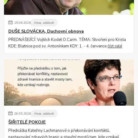
15
.
06
.
2026
Akce, události
DUŠE SLOVÁCKA, Duchovní obnova
PŘEDNÁŠEJÍCÍ: Vojtěch Kodet O.Carm. TÉMA: Stvořeni pro Krista
KDE: Blatnice pod sv. Antonínkem KDY: 1. - 4. července
číst celé
28
.
05
.
2026
Akce, události
ŠIŘITELÉ POKOJE
Přednáška Kateřiny Lachmanové o překonávání konfliktů,
nastavování zdravých hranic a stavění mostů tam, kde vznikají