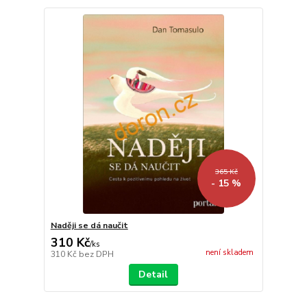
365 Kč
- 15 %
Naději se dá naučit
310 Kč
/
ks
není skladem
310 Kč
bez DPH
Detail