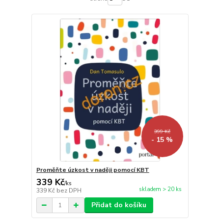
399 Kč
- 15 %
Proměňte úzkost v naději pomocí KBT
339 Kč
/
ks
skladem > 20 ks
339 Kč
bez DPH
Přidat do košíku