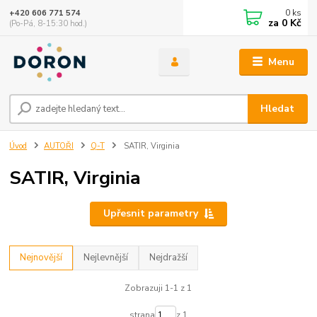
0
ks
+420 606 771 574
za
0 Kč
(Po-Pá, 8-15:30 hod.)
Menu
Hledat
Úvod
AUTOŘI
Q-T
SATIR, Virginia
SATIR, Virginia
Upřesnit parametry
Nejnovější
Nejlevnější
Nejdražší
Zobrazuji 1-1 z 1
strana
z 1