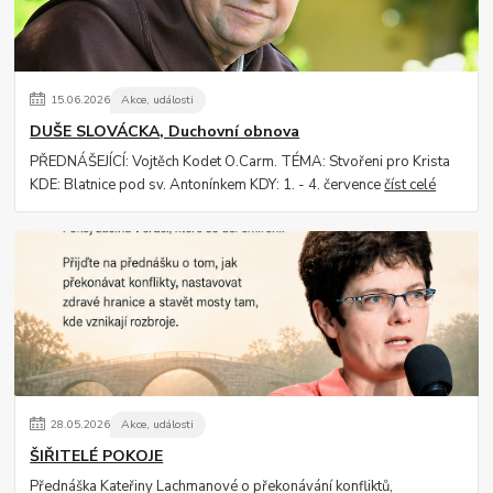
15
.
06
.
2026
Akce, události
DUŠE SLOVÁCKA, Duchovní obnova
PŘEDNÁŠEJÍCÍ: Vojtěch Kodet O.Carm. TÉMA: Stvořeni pro Krista
KDE: Blatnice pod sv. Antonínkem KDY: 1. - 4. července
číst celé
28
.
05
.
2026
Akce, události
ŠIŘITELÉ POKOJE
Přednáška Kateřiny Lachmanové o překonávání konfliktů,