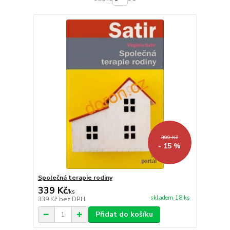
399 Kč
- 15 %
Společná terapie rodiny
339 Kč
/
ks
skladem 18 ks
339 Kč
bez DPH
Přidat do košíku