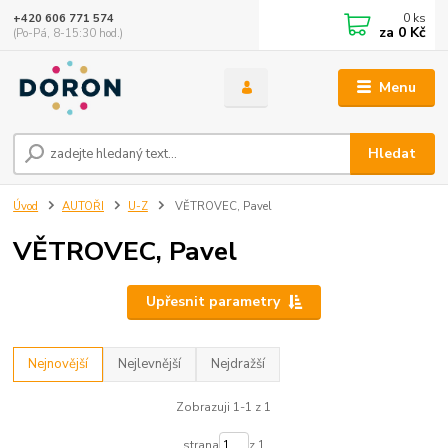
0
ks
+420 606 771 574
za
0 Kč
(Po-Pá, 8-15:30 hod.)
Menu
Hledat
Úvod
AUTOŘI
U-Z
VĚTROVEC, Pavel
VĚTROVEC, Pavel
Upřesnit parametry
Nejnovější
Nejlevnější
Nejdražší
Zobrazuji 1-1 z 1
strana
z 1