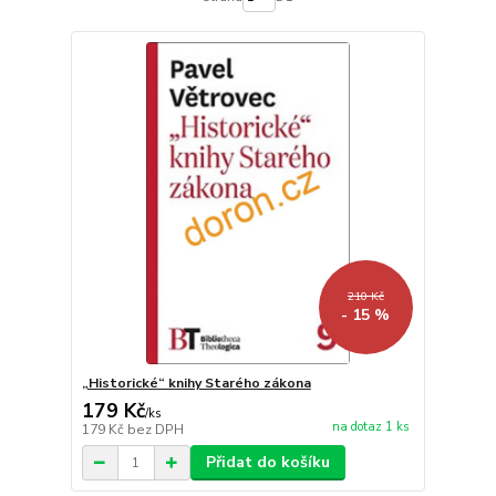
210 Kč
- 15 %
„Historické“ knihy Starého zákona
179 Kč
/
ks
na dotaz 1 ks
179 Kč
bez DPH
Přidat do košíku