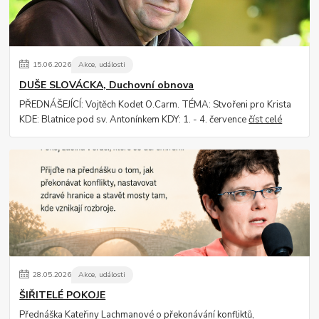
15
.
06
.
2026
Akce, události
DUŠE SLOVÁCKA, Duchovní obnova
PŘEDNÁŠEJÍCÍ: Vojtěch Kodet O.Carm. TÉMA: Stvořeni pro Krista
KDE: Blatnice pod sv. Antonínkem KDY: 1. - 4. července
číst celé
28
.
05
.
2026
Akce, události
ŠIŘITELÉ POKOJE
Přednáška Kateřiny Lachmanové o překonávání konfliktů,