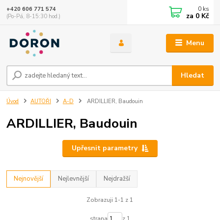
0
ks
+420 606 771 574
za
0 Kč
(Po-Pá, 8-15:30 hod.)
Menu
Hledat
Úvod
AUTOŘI
A-D
ARDILLIER, Baudouin
ARDILLIER, Baudouin
Upřesnit parametry
Nejnovější
Nejlevnější
Nejdražší
Zobrazuji 1-1 z 1
strana
z 1