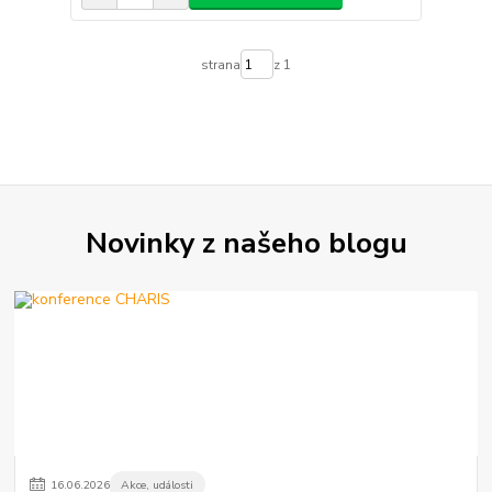
strana
z 1
Novinky z našeho blogu
16
.
06
.
2026
Akce, události