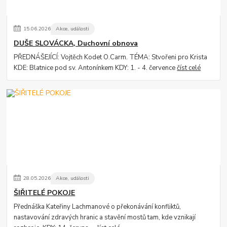
15
.
06
.
2026
Akce, události
DUŠE SLOVÁCKA, Duchovní obnova
PŘEDNÁŠEJÍCÍ: Vojtěch Kodet O.Carm. TÉMA: Stvořeni pro Krista
KDE: Blatnice pod sv. Antonínkem KDY: 1. - 4. července
číst celé
28
.
05
.
2026
Akce, události
ŠIŘITELÉ POKOJE
Přednáška Kateřiny Lachmanové o překonávání konfliktů,
nastavování zdravých hranic a stavění mostů tam, kde vznikají