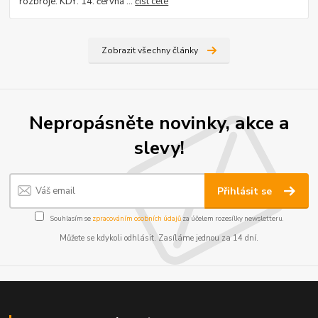
rozbroje. KDY: 14. června ...
číst celé
Zobrazit všechny články
Nepropásněte novinky, akce a
slevy!
Přihlásit se
Souhlasím se
zpracováním osobních údajů
za účelem rozesílky newsletteru.
Můžete se kdykoli odhlásit. Zasíláme jednou za 14 dní.