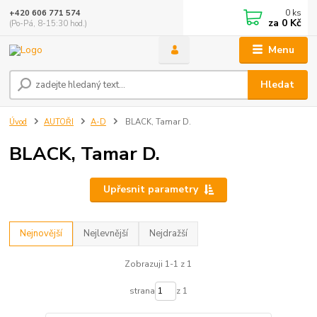
0
ks
+420 606 771 574
za
0 Kč
(Po-Pá, 8-15:30 hod.)
Menu
Hledat
Úvod
AUTOŘI
A-D
BLACK, Tamar D.
BLACK, Tamar D.
Upřesnit parametry
Nejnovější
Nejlevnější
Nejdražší
Zobrazuji 1-1 z 1
strana
z 1