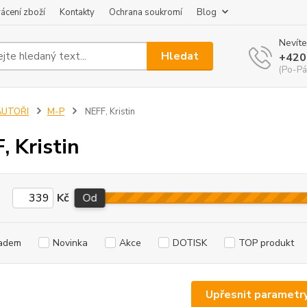
ácení zboží
Kontakty
Ochrana soukromí
Blog
Nevíte
Hledat
+420
(Po-Pá
AUTOŘI
M-P
NEFF, Kristin
, Kristin
Kč
Od
adem
Novinka
Akce
DOTISK
TOP produkt
Upřesnit parametr