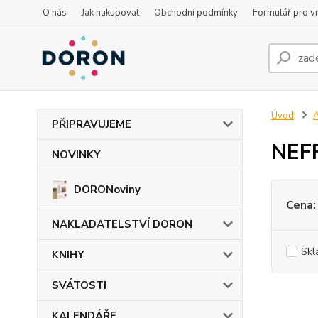
O nás
Jak nakupovat
Obchodní podmínky
Formulář pro vr
Úvod
PŘIPRAVUJEME
NEFF
NOVINKY
DORONoviny
Cena:
NAKLADATELSTVÍ DORON
Skl
KNIHY
SVÁTOSTI
KALENDÁŘE