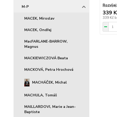
Rozvíje
M-P
339 K
339 Kč
b
MACEK, Miroslav
MACEK, Ondřej
MacFARLANE-BARROW,
Magnus
MACKIEWICZOVÁ Beata
MACKOVÁ, Petra Hrochová
MACHÁČEK, Michal
MACHULA, Tomáš
MAILLARDOVI, Marie a Jean-
Baptiste