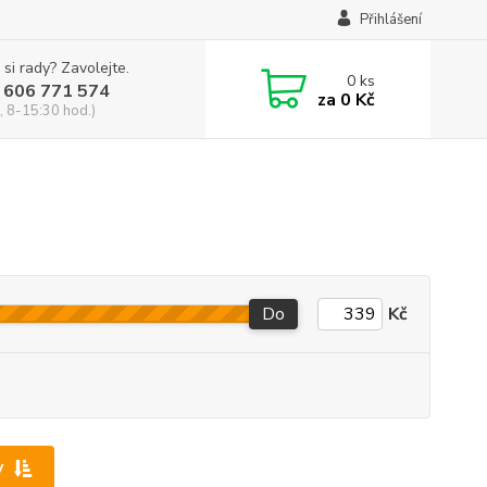
Přihlášení
 si rady? Zavolejte.
0
ks
 606 771 574
za
0 Kč
, 8-15:30 hod.)
Do
Kč
y