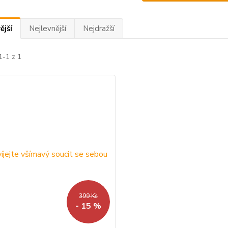
ější
Nejlevnější
Nejdražší
1-1 z 1
399 Kč
- 15 %