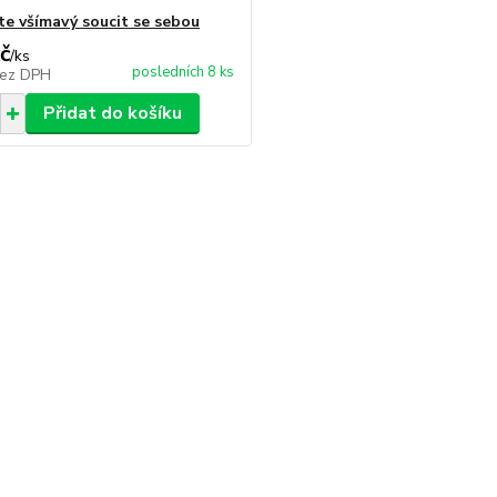
jte všímavý soucit se sebou
č
/
ks
posledních 8 ks
ez DPH
Přidat do košíku