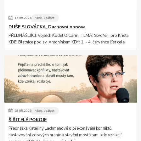
15
.
06
.
2026
Akce, události
DUŠE SLOVÁCKA, Duchovní obnova
PŘEDNÁŠEJÍCÍ: Vojtěch Kodet O.Carm. TÉMA: Stvořeni pro Krista
KDE: Blatnice pod sv. Antonínkem KDY: 1. - 4. července
číst celé
28
.
05
.
2026
Akce, události
ŠIŘITELÉ POKOJE
Přednáška Kateřiny Lachmanové o překonávání konfliktů,
nastavování zdravých hranic a stavění mostů tam, kde vznikají