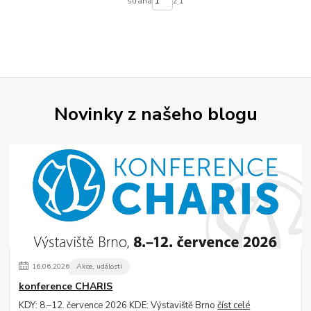
strana
z 1
Novinky z našeho blogu
16
.
06
.
2026
Akce, události
konference CHARIS
KDY: 8.–12. července 2026 KDE: Výstaviště Brno
číst celé