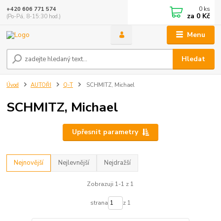
0
ks
+420 606 771 574
za
0 Kč
(Po-Pá, 8-15:30 hod.)
Menu
Hledat
Úvod
AUTOŘI
Q-T
SCHMITZ, Michael
SCHMITZ, Michael
Upřesnit parametry
Nejnovější
Nejlevnější
Nejdražší
Zobrazuji 1-1 z 1
strana
z 1