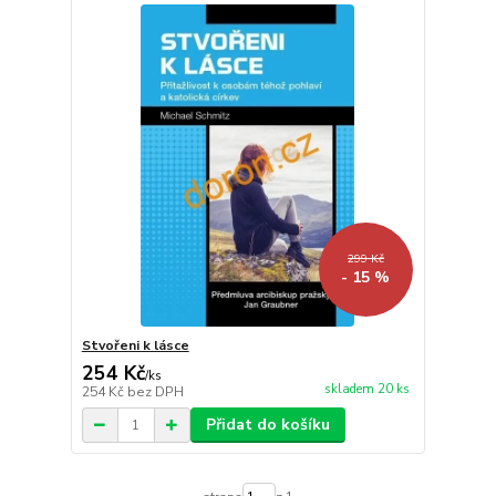
299 Kč
- 15 %
Stvořeni k lásce
254 Kč
/
ks
skladem 20 ks
254 Kč
bez DPH
Přidat do košíku