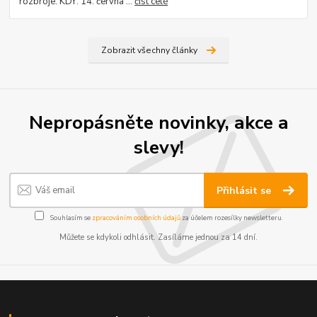
rozbroje. KDY: 14. června ...
číst celé
Zobrazit všechny články
Nepropásněte novinky, akce a
slevy!
Přihlásit se
Souhlasím se
zpracováním osobních údajů
za účelem rozesílky newsletteru.
Můžete se kdykoli odhlásit. Zasíláme jednou za 14 dní.