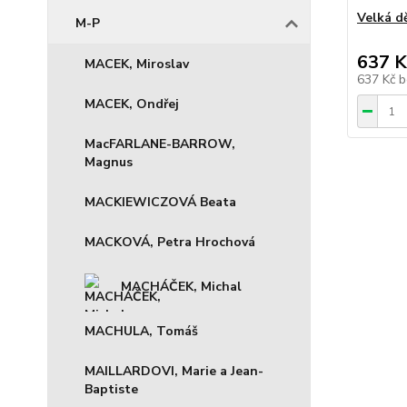
Velká d
M-P
637 K
MACEK, Miroslav
637 Kč
b
MACEK, Ondřej
MacFARLANE-BARROW,
Magnus
MACKIEWICZOVÁ Beata
MACKOVÁ, Petra Hrochová
MACHÁČEK, Michal
MACHULA, Tomáš
MAILLARDOVI, Marie a Jean-
Baptiste