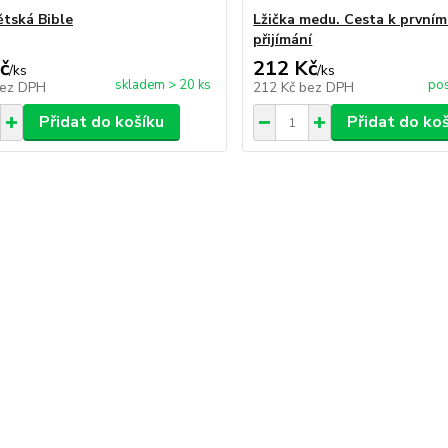
ětská Bible
Lžička medu. Cesta k první
přijímání
č
212 Kč
/
ks
/
ks
skladem > 20 ks
pos
ez DPH
212 Kč
bez DPH
Přidat do košíku
Přidat do ko