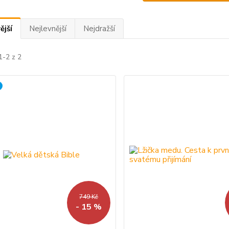
ější
Nejlevnější
Nejdražší
1-2 z 2
749 Kč
- 15 %