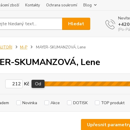
ácení zboží
Kontakty
Ochrana soukromí
Blog
Nevíte
Hledat
+420
(Po-Pá
AUTOŘI
M-P
MAYER-SKUMANZOVÁ, Lene
ER-SKUMANZOVÁ, Lene
Kč
Od
adem
Novinka
Akce
DOTISK
TOP produkt
Upřesnit parametr