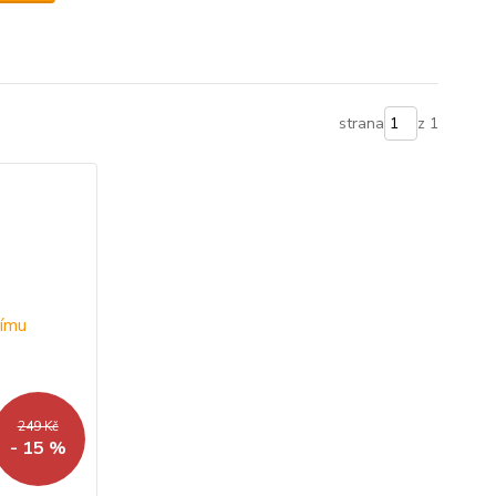
strana
z 1
249 Kč
- 15 %