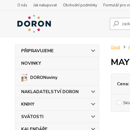
O nás
Jak nakupovat
Obchodní podmínky
Formulář pro vr
Úvod
PŘIPRAVUJEME
MAY
NOVINKY
DORONoviny
Cena:
NAKLADATELSTVÍ DORON
Skl
KNIHY
SVÁTOSTI
KALENDÁŘE