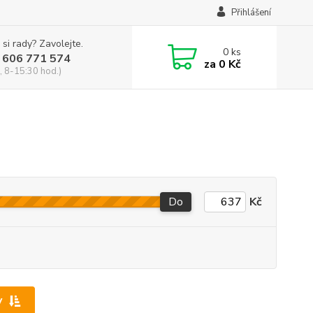
Přihlášení
 si rady? Zavolejte.
0
ks
 606 771 574
za
0 Kč
, 8-15:30 hod.)
Do
Kč
y