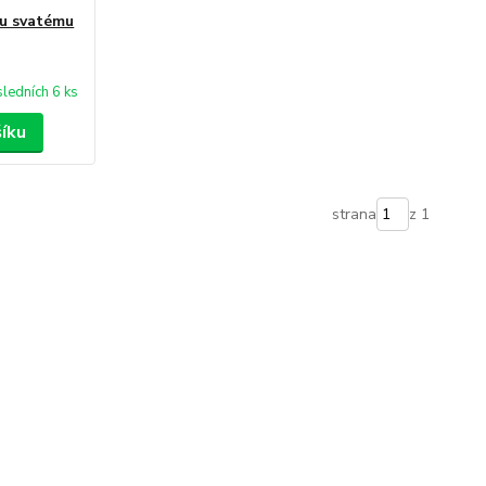
mu svatému
ledních 6 ks
šíku
strana
z 1