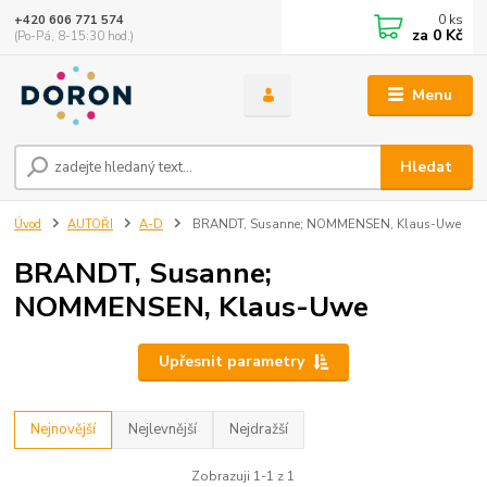
0
ks
+420 606 771 574
za
0 Kč
(Po-Pá, 8-15:30 hod.)
Menu
Hledat
Úvod
AUTOŘI
A-D
BRANDT, Susanne; NOMMENSEN, Klaus-Uwe
BRANDT, Susanne;
NOMMENSEN, Klaus-Uwe
Upřesnit parametry
Nejnovější
Nejlevnější
Nejdražší
Zobrazuji 1-1 z 1