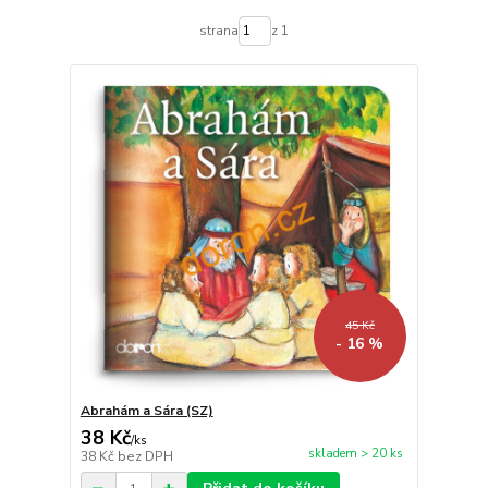
strana
z 1
45 Kč
- 16 %
Abrahám a Sára (SZ)
38 Kč
/
ks
skladem > 20 ks
38 Kč
bez DPH