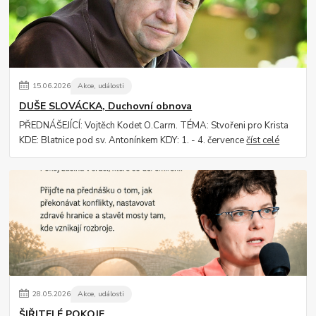
15
.
06
.
2026
Akce, události
DUŠE SLOVÁCKA, Duchovní obnova
PŘEDNÁŠEJÍCÍ: Vojtěch Kodet O.Carm. TÉMA: Stvořeni pro Krista
KDE: Blatnice pod sv. Antonínkem KDY: 1. - 4. července
číst celé
28
.
05
.
2026
Akce, události
ŠIŘITELÉ POKOJE