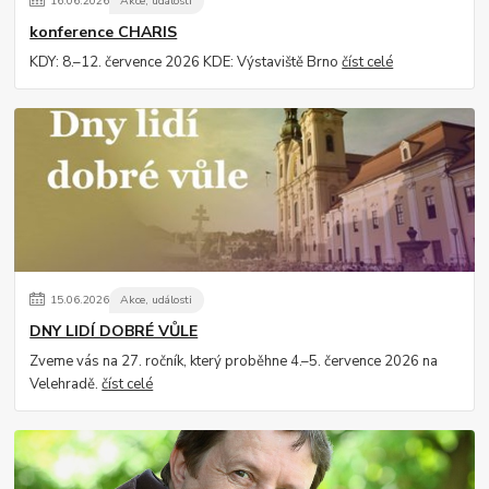
16
.
06
.
2026
Akce, události
konference CHARIS
KDY: 8.–12. července 2026 KDE: Výstaviště Brno
číst celé
15
.
06
.
2026
Akce, události
DNY LIDÍ DOBRÉ VŮLE
Zveme vás na 27. ročník, který proběhne 4.–5. července 2026 na
Velehradě.
číst celé