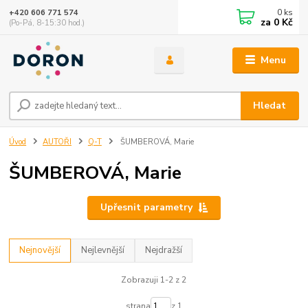
0
ks
+420 606 771 574
za
0 Kč
(Po-Pá, 8-15:30 hod.)
Menu
Hledat
Úvod
AUTOŘI
Q-T
ŠUMBEROVÁ, Marie
ŠUMBEROVÁ, Marie
Upřesnit parametry
Nejnovější
Nejlevnější
Nejdražší
Zobrazuji 1-2 z 2
strana
z 1