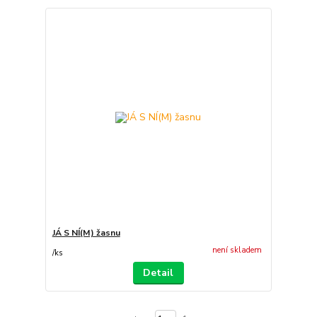
JÁ S NÍ(M) žasnu
není skladem
/
ks
Detail