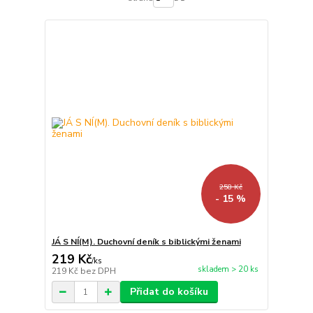
258 Kč
- 15 %
JÁ S NÍ(M). Duchovní deník s biblickými ženami
219 Kč
/
ks
skladem > 20 ks
219 Kč
bez DPH
Přidat do košíku