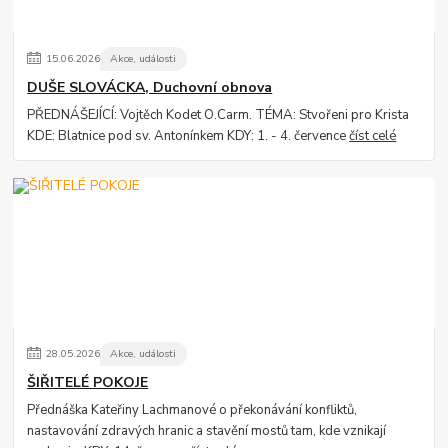
15
.
06
.
2026
Akce, události
DUŠE SLOVÁCKA, Duchovní obnova
PŘEDNÁŠEJÍCÍ: Vojtěch Kodet O.Carm. TÉMA: Stvořeni pro Krista
KDE: Blatnice pod sv. Antonínkem KDY: 1. - 4. července
číst celé
28
.
05
.
2026
Akce, události
ŠIŘITELÉ POKOJE
Přednáška Kateřiny Lachmanové o překonávání konfliktů,
nastavování zdravých hranic a stavění mostů tam, kde vznikají